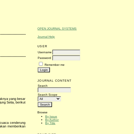
OPEN JOURNAL SYSTEMS
Journal Help
USER
Username
Password
Remember me
JOURNAL CONTENT
Search
Search Scope
baknya yang besar
ng Setia, berikut
Browse
By Issue
By Author
, cuaca cenderung
By Title
e akan memberikan