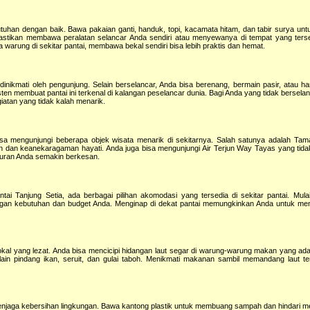
an dengan baik. Bawa pakaian ganti, handuk, topi, kacamata hitam, dan tabir surya untuk
 pastikan membawa peralatan selancar Anda sendiri atau menyewanya di tempat yang ters
ung di sekitar pantai, membawa bekal sendiri bisa lebih praktis dan hemat.
dinikmati oleh pengunjung. Selain berselancar, Anda bisa berenang, bermain pasir, atau 
membuat pantai ini terkenal di kalangan peselancar dunia. Bagi Anda yang tidak berselanca
iatan yang tidak kalah menarik.
isa mengunjungi beberapa objek wisata menarik di sekitarnya. Salah satunya adalah Tam
an keanekaragaman hayati. Anda juga bisa mengunjungi Air Terjun Way Tayas yang tidak 
iburan Anda semakin berkesan.
tai Tanjung Setia, ada berbagai pilihan akomodasi yang tersedia di sekitar pantai. Mula
ngan kebutuhan dan budget Anda. Menginap di dekat pantai memungkinkan Anda untuk men
lokal yang lezat. Anda bisa mencicipi hidangan laut segar di warung-warung makan yang ada 
n pindang ikan, seruit, dan gulai taboh. Menikmati makanan sambil memandang laut te
u menjaga kebersihan lingkungan. Bawa kantong plastik untuk membuang sampah dan hindar