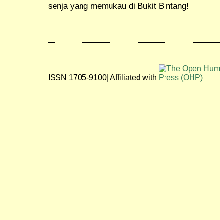
senja yang memukau di Bukit Bintang!
ISSN 1705-9100| Affiliated with