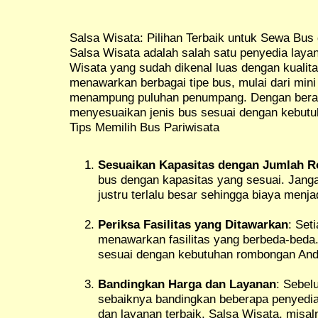
Salsa Wisata: Pilihan Terbaik untuk Sewa Bus
Salsa Wisata adalah salah satu penyedia laya
Wisata yang sudah dikenal luas dengan kuali
menawarkan berbagai tipe bus, mulai dari mi
menampung puluhan penumpang. Dengan beraga
menyesuaikan jenis bus sesuai dengan kebut
Tips Memilih Bus Pariwisata
Sesuaikan Kapasitas dengan Jumlah 
bus dengan kapasitas yang sesuai. Janga
justru terlalu besar sehingga biaya menjad
Periksa Fasilitas yang Ditawarkan
: Set
menawarkan fasilitas yang berbeda-beda. 
sesuai dengan kebutuhan rombongan And
Bandingkan Harga dan Layanan
: Sebe
sebaiknya bandingkan beberapa penyedia
dan layanan terbaik. Salsa Wisata, misa