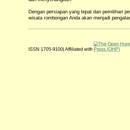
Dengan persiapan yang tepat dan pemilihan pe
wisata rombongan Anda akan menjadi pengalam
ISSN 1705-9100| Affiliated with