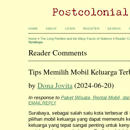
HOME
ABOUT
LOGIN
REGISTER
SEARCH
Home
>
The Long Partition and the Many Faces of Violence
>
Reader C
Surabaya
Reader Comments
Tips Memilih Mobil Keluarga Terb
by
Dona Jovita
(2024-06-20)
In response to
Paket Wisata, Rental Mobil, da
EMAIL REPLY
Surabaya, sebagai salah satu kota terbesar d
pilihan mobil keluarga yang dapat memenuhi k
keluarga yang tepat sangat penting untuk ke