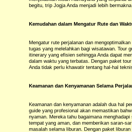
begitu, trip Jogja Anda menjadi lebih bermakn
Kemudahan dalam Mengatur Rute dan Wakt
Mengatur rute perjalanan dan mengoptimalkan
tugas yang melelahkan bagi wisatawan. Tour
itinerary yang efisien sehingga Anda dapat me
dalam waktu yang terbatas. Dengan paket tour
Anda tidak perlu khawatir tentang hal-hal tekni
Keamanan dan Kenyamanan Selama Perjala
Keamanan dan kenyamanan adalah dua hal penti
guide yang profesional akan memastikan bahw
nyaman. Mereka tahu bagaimana menghadapi si
tempat yang aman, dan memberikan saran-sara
masalah selama liburan. Dengan paket liburan k