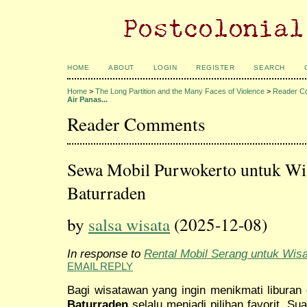
HOME
ABOUT
LOGIN
REGISTER
SEARCH
Home
>
The Long Partition and the Many Faces of Violence
>
Reader C
Air Panas...
Reader Comments
Sewa Mobil Purwokerto untuk Wis
Baturraden
by
salsa wisata
(2025-12-08)
In response to
Rental Mobil Serang untuk Wis
EMAIL REPLY
Bagi wisatawan yang ingin menikmati liburan 
Baturraden
selalu menjadi pilihan favorit. S