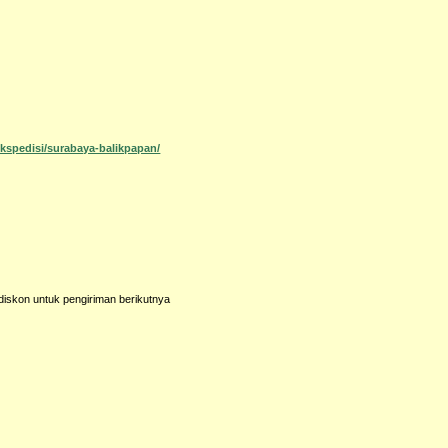
ekspedisi/surabaya-balikpapan/
diskon untuk pengiriman berikutnya