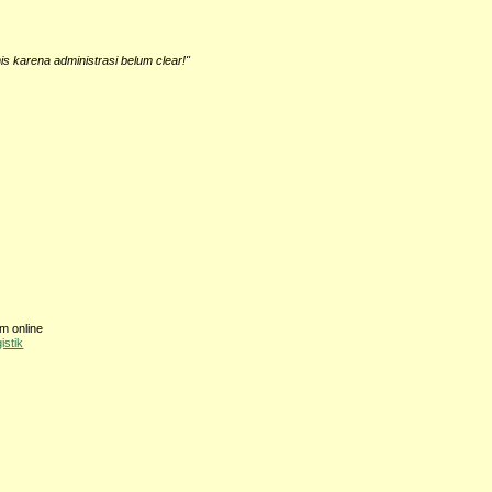
s karena administrasi belum clear!"
m online
istik