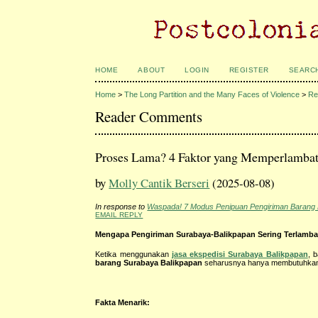
HOME
ABOUT
LOGIN
REGISTER
SEARC
Home
>
The Long Partition and the Many Faces of Violence
>
Re
Reader Comments
Proses Lama? 4 Faktor yang Memperlambat
by
Molly Cantik Berseri
(2025-08-08)
In response to
Waspada! 7 Modus Penipuan Pengiriman Barang
EMAIL REPLY
Mengapa Pengiriman Surabaya-Balikpapan Sering Terlamba
Ketika menggunakan
jasa ekspedisi Surabaya Balikpapan
, 
barang Surabaya Balikpapan
seharusnya hanya membutuhkan 
Fakta Menarik: