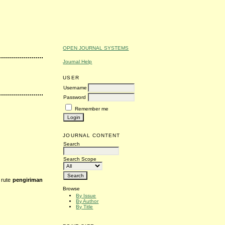
OPEN JOURNAL SYSTEMS
Journal Help
USER
Username
Password
Remember me
JOURNAL CONTENT
Search
Search Scope
 rute
pengiriman
Browse
By Issue
By Author
By Title