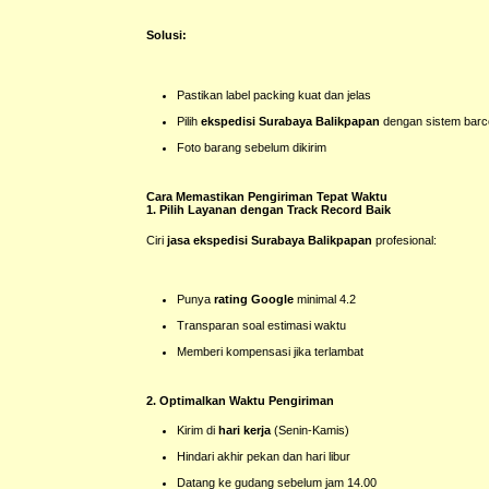
Solusi:
Pastikan label packing kuat dan jelas
Pilih
ekspedisi Surabaya Balikpapan
dengan sistem bar
Foto barang sebelum dikirim
Cara Memastikan Pengiriman Tepat Waktu
1. Pilih Layanan dengan Track Record Baik
Ciri
jasa ekspedisi Surabaya Balikpapan
profesional:
Punya
rating Google
minimal 4.2
Transparan soal estimasi waktu
Memberi kompensasi jika terlambat
2. Optimalkan Waktu Pengiriman
Kirim di
hari kerja
(Senin-Kamis)
Hindari akhir pekan dan hari libur
Datang ke gudang sebelum jam 14.00