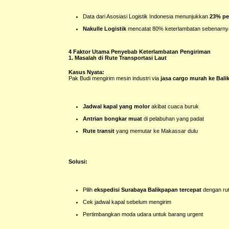
Data dari Asosiasi Logistik Indonesia menunjukkan
23% pe
Nakulle Logistik
mencatat 80% keterlambatan sebenarnya 
4 Faktor Utama Penyebab Keterlambatan Pengiriman
1. Masalah di Rute Transportasi Laut
Kasus Nyata:
Pak Budi mengirim mesin industri via
jasa cargo murah ke Bal
Jadwal kapal yang molor
akibat cuaca buruk
Antrian bongkar muat
di pelabuhan yang padat
Rute transit
yang memutar ke Makassar dulu
Solusi:
Pilih
ekspedisi Surabaya Balikpapan tercepat
dengan ru
Cek jadwal kapal sebelum mengirim
Pertimbangkan moda udara untuk barang urgent