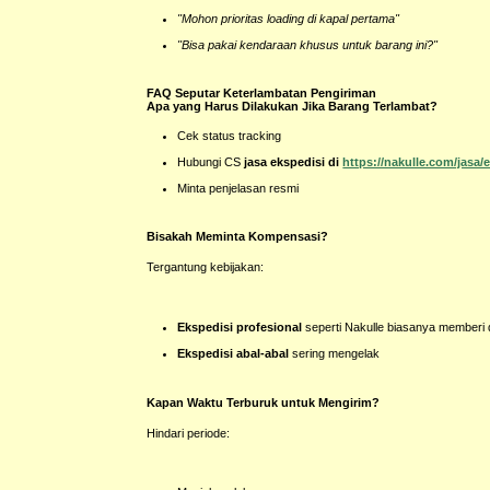
"Mohon prioritas loading di kapal pertama"
"Bisa pakai kendaraan khusus untuk barang ini?"
FAQ Seputar Keterlambatan Pengiriman
Apa yang Harus Dilakukan Jika Barang Terlambat?
Cek status tracking
Hubungi CS
jasa ekspedisi di
https://nakulle.com/jasa/
Minta penjelasan resmi
Bisakah Meminta Kompensasi?
Tergantung kebijakan:
Ekspedisi profesional
seperti Nakulle biasanya memberi 
Ekspedisi abal-abal
sering mengelak
Kapan Waktu Terburuk untuk Mengirim?
Hindari periode: