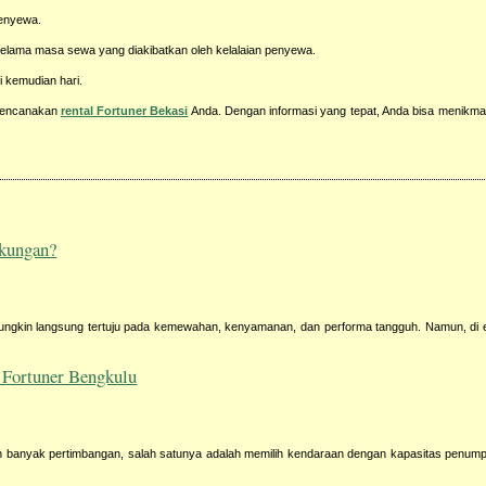
penyewa.
elama masa sewa yang diakibatkan oleh kelalaian penyewa.
i kemudian hari.
rencanakan
rental Fortuner Bekasi
Anda. Dengan informasi yang tepat, Anda bisa menikmat
gkungan?
 mungkin langsung tertuju pada kemewahan, kenyamanan, dan performa tangguh. Namun, di
 Fortuner Bengkulu
 banyak pertimbangan, salah satunya adalah memilih kendaraan dengan kapasitas penump