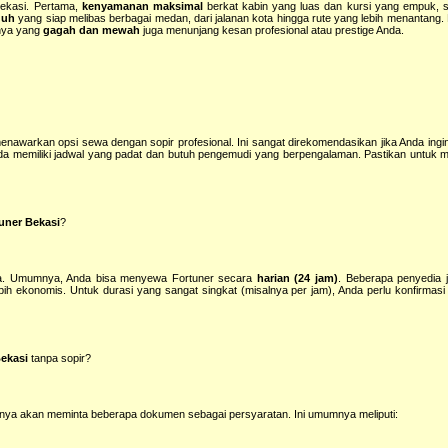
Bekasi. Pertama,
kenyamanan maksimal
berkat kabin yang luas dan kursi yang empuk, s
guh
yang siap melibas berbagai medan, dari jalanan kota hingga rute yang lebih menantang. 
nnya yang
gagah dan mewah
juga menunjang kesan profesional atau prestige Anda.
nawarkan opsi sewa dengan sopir profesional. Ini sangat direkomendasikan jika Anda ingin
a Anda memiliki jadwal yang padat dan butuh pengemudi yang berpengalaman. Pastikan untuk
tuner Bekasi
?
dia. Umumnya, Anda bisa menyewa Fortuner secara
harian (24 jam)
. Beberapa penyedia
ih ekonomis. Untuk durasi yang sangat singkat (misalnya per jam), Anda perlu konfirmas
ekasi
tanpa sopir?
sanya akan meminta beberapa dokumen sebagai persyaratan. Ini umumnya meliputi: