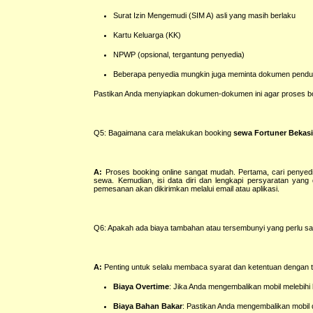
Surat Izin Mengemudi (SIM A) asli yang masih berlaku
Kartu Keluarga (KK)
NPWP (opsional, tergantung penyedia)
Beberapa penyedia mungkin juga meminta dokumen pendukung 
Pastikan Anda menyiapkan dokumen-dokumen ini agar proses boo
Q5: Bagaimana cara melakukan booking
sewa Fortuner Bekas
A:
Proses booking online sangat mudah. Pertama, cari penyedia 
sewa. Kemudian, isi data diri dan lengkapi persyaratan yang di
pemesanan akan dikirimkan melalui email atau aplikasi.
Q6: Apakah ada biaya tambahan atau tersembunyi yang perlu sa
A:
Penting untuk selalu membaca syarat dan ketentuan dengan t
Biaya Overtime
: Jika Anda mengembalikan mobil melebihi
Biaya Bahan Bakar
: Pastikan Anda mengembalikan mobil