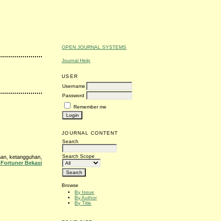
OPEN JOURNAL SYSTEMS
Journal Help
USER
Username
Password
Remember me
JOURNAL CONTENT
Search
Search Scope
nan, ketangguhan,
Fortuner Bekasi
Browse
By Issue
By Author
By Title