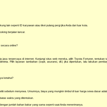
lain seperti ID karyawan atau tiket pulang pergi jika Anda dari luar kota.
king berjalan lancar.
i
secara online?
jasa terpercaya di internet. Kunjungi situs web mereka, pilih Toyota Fortuner, tentukan t
minta. Pilih layanan tambahan (sopir, asuransi, dll.) jika diperlukan, lalu lakukan pemba
ya ketahui?
eliti sebelum menyewa. Umumnya, biaya yang mungkin timbul di luar harga sewa dasar adal
 batas waktu yang ditentukan.
 dengan jumlah bahan bakar yang sama seperti saat Anda menerimanya.