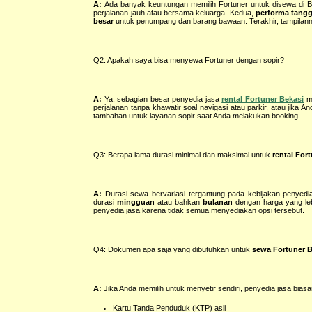
A:
Ada banyak keuntungan memilih Fortuner untuk disewa di 
perjalanan jauh atau bersama keluarga. Kedua,
performa tang
besar
untuk penumpang dan barang bawaan. Terakhir, tampila
Q2: Apakah saya bisa menyewa Fortuner dengan sopir?
A:
Ya, sebagian besar penyedia jasa
rental Fortuner Bekasi
me
perjalanan tanpa khawatir soal navigasi atau parkir, atau jik
tambahan untuk layanan sopir saat Anda melakukan booking.
Q3: Berapa lama durasi minimal dan maksimal untuk
rental For
A:
Durasi sewa bervariasi tergantung pada kebijakan penye
durasi
mingguan
atau bahkan
bulanan
dengan harga yang leb
penyedia jasa karena tidak semua menyediakan opsi tersebut.
Q4: Dokumen apa saja yang dibutuhkan untuk
sewa Fortuner B
A:
Jika Anda memilih untuk menyetir sendiri, penyedia jasa bia
Kartu Tanda Penduduk (KTP) asli