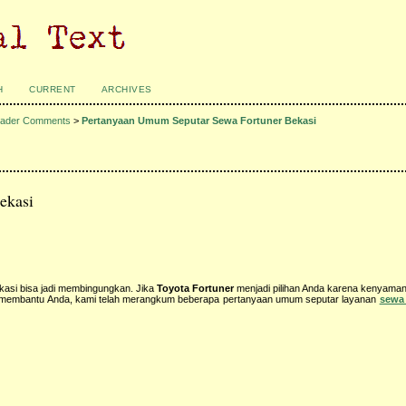
H
CURRENT
ARCHIVES
ader Comments
>
Pertanyaan Umum Seputar Sewa Fortuner Bekasi
ekasi
kasi bisa jadi membingungkan. Jika
Toyota Fortuner
menjadi pilihan Anda karena kenyama
uk membantu Anda, kami telah merangkum beberapa pertanyaan umum seputar layanan
sewa 