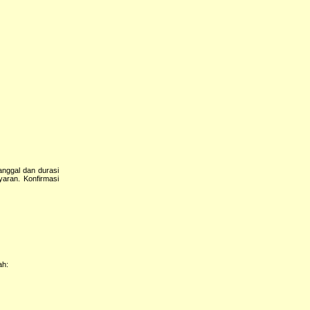
anggal dan durasi
yaran. Konfirmasi
ah: