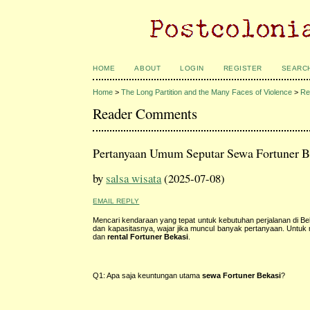
HOME
ABOUT
LOGIN
REGISTER
SEARC
Home
>
The Long Partition and the Many Faces of Violence
>
Re
Reader Comments
Pertanyaan Umum Seputar Sewa Fortuner B
by
salsa wisata
(2025-07-08)
EMAIL REPLY
Mencari kendaraan yang tepat untuk kebutuhan perjalanan di Be
dan kapasitasnya, wajar jika muncul banyak pertanyaan. Unt
dan
rental Fortuner Bekasi
.
Q1: Apa saja keuntungan utama
sewa Fortuner Bekasi
?