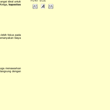
FONT SIZE
angat ideal untuk
Ketiga,
kapasitas
 lebih fokus pada
 menanyakan biaya
 juga menawarkan
i langsung dengan