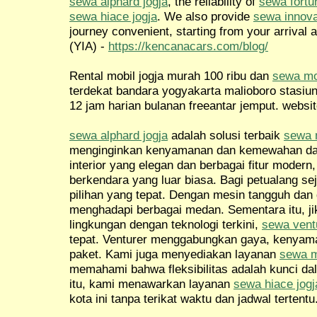
sewa alphard jogja
, the reliability of
sewa fortu
sewa hiace jogja
. We also provide
sewa innova
journey convenient, starting from your arrival a
(YIA) -
https://kencanacars.com/blog/
Rental mobil jogja murah 100 ribu dan
sewa mob
terdekat bandara yogyakarta malioboro stasiu
12 jam harian bulanan freeantar jemput. websit
sewa alphard jogja
adalah solusi terbaik
sewa m
menginginkan kenyamanan dan kemewahan dal
interior yang elegan dan berbagai fitur mode
berkendara yang luar biasa. Bagi petualang sej
pilihan yang tepat. Dengan mesin tangguh dan 
menghadapi berbagai medan. Sementara itu, j
lingkungan dengan teknologi terkini,
sewa ventu
tepat. Venturer menggabungkan gaya, kenyama
paket. Kami juga menyediakan layanan
sewa m
memahami bahwa fleksibilitas adalah kunci da
itu, kami menawarkan layanan
sewa hiace jogj
kota ini tanpa terikat waktu dan jadwal tertentu