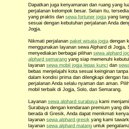
Dapatkan juga kenyamanan dan ruang yang l
perjalanan kelompok besar. Selain itu, tersedi
yang praktis dan
sewa fortuner jogja
yang tang
sesuai dengan kebutuhan perjalanan Anda de
Jogja.
Nikmati perjalanan
paket wisata jogja
dengan 
menggunakan layanan sewa Alphard di Jogja, 
menyediakan berbagai pilihan
sewa alphard jog
alphard semarang
yang siap memenuhi kebutuh
layanan
sewa mobil jogja lepas kunci
dan
sewa
bebas menjelajahi kota sesuai keinginan tanp
dalam kondisi prima dan dilengkapi dengan fas
perjalanan Anda selalu nyaman dan aman. Pil
mobil terbaik di Jogja, Solo, dan Semarang.
Layanan
sewa alphard surabaya
kami menjamin
Surabaya dengan kendaraan premium yang dileng
berada di Gresik, Anda dapat menikmati ken
layanan
sewa alphard gresik
yang kami tawark
layanan
sewa alphard malang
untuk pengalama