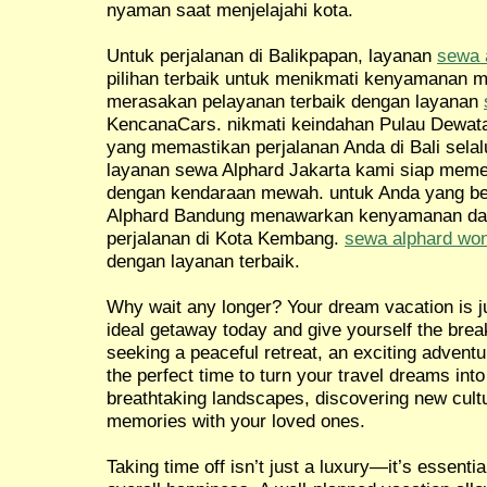
nyaman saat menjelajahi kota.
Untuk perjalanan di Balikpapan, layanan
sewa 
pilihan terbaik untuk menikmati kenyamanan m
merasakan pelayanan terbaik dengan layanan
KencanaCars. nikmati keindahan Pulau Dewat
yang memastikan perjalanan Anda di Bali selal
layanan sewa Alphard Jakarta kami siap meme
dengan kendaraan mewah. untuk Anda yang be
Alphard Bandung menawarkan kenyamanan da
perjalanan di Kota Kembang.
sewa alphard wo
dengan layanan terbaik.
Why wait any longer? Your dream vacation is ju
ideal getaway today and give yourself the brea
seeking a peaceful retreat, an exciting adventur
the perfect time to turn your travel dreams into
breathtaking landscapes, discovering new cultu
memories with your loved ones.
Taking time off isn’t just a luxury—it’s essentia