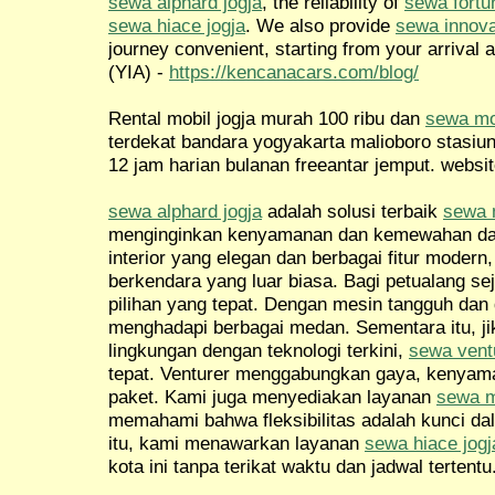
sewa alphard jogja
, the reliability of
sewa fortu
sewa hiace jogja
. We also provide
sewa innova
journey convenient, starting from your arrival a
(YIA) -
https://kencanacars.com/blog/
Rental mobil jogja murah 100 ribu dan
sewa mob
terdekat bandara yogyakarta malioboro stasiu
12 jam harian bulanan freeantar jemput. websit
sewa alphard jogja
adalah solusi terbaik
sewa m
menginginkan kenyamanan dan kemewahan dal
interior yang elegan dan berbagai fitur mode
berkendara yang luar biasa. Bagi petualang sej
pilihan yang tepat. Dengan mesin tangguh dan 
menghadapi berbagai medan. Sementara itu, j
lingkungan dengan teknologi terkini,
sewa ventu
tepat. Venturer menggabungkan gaya, kenyama
paket. Kami juga menyediakan layanan
sewa m
memahami bahwa fleksibilitas adalah kunci da
itu, kami menawarkan layanan
sewa hiace jogj
kota ini tanpa terikat waktu dan jadwal tertentu