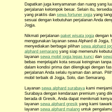
Dapatkan juga kenyamanan dan ruang yang l
perjalanan kelompok besar. Selain itu, tersedi
yang praktis dan
sewa fortuner jogja
yang tang
sesuai dengan kebutuhan perjalanan Anda de
Jogja.
Nikmati perjalanan
paket wisata jogja
dengan 
menggunakan layanan sewa Alphard di Jogja, 
menyediakan berbagai pilihan
sewa alphard jog
alphard semarang
yang siap memenuhi kebutuh
layanan
sewa mobil jogja lepas kunci
dan
sewa
bebas menjelajahi kota sesuai keinginan tanp
dalam kondisi prima dan dilengkapi dengan fas
perjalanan Anda selalu nyaman dan aman. Pil
mobil terbaik di Jogja, Solo, dan Semarang.
Layanan
sewa alphard surabaya
kami menjamin
Surabaya dengan kendaraan premium yang dileng
berada di Gresik, Anda dapat menikmati ken
layanan
sewa alphard gresik
yang kami tawark
layanan
sewa alphard malang
untuk pengalama