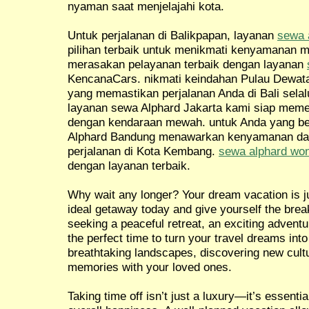
nyaman saat menjelajahi kota.
Untuk perjalanan di Balikpapan, layanan
sewa 
pilihan terbaik untuk menikmati kenyamanan m
merasakan pelayanan terbaik dengan layanan
KencanaCars. nikmati keindahan Pulau Dewat
yang memastikan perjalanan Anda di Bali selal
layanan sewa Alphard Jakarta kami siap meme
dengan kendaraan mewah. untuk Anda yang be
Alphard Bandung menawarkan kenyamanan da
perjalanan di Kota Kembang.
sewa alphard wo
dengan layanan terbaik.
Why wait any longer? Your dream vacation is ju
ideal getaway today and give yourself the brea
seeking a peaceful retreat, an exciting adventur
the perfect time to turn your travel dreams into
breathtaking landscapes, discovering new cultu
memories with your loved ones.
Taking time off isn’t just a luxury—it’s essentia