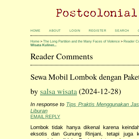
HOME
ABOUT
LOGIN
REGISTER
SEARCH
Home
>
The Long Partition and the Many Faces of Violence
>
Reader C
Wisata Kuliner...
Reader Comments
Sewa Mobil Lombok dengan Paket
by
salsa wisata
(2024-12-28)
In response to
Tips Praktis Menggunakan Jas
Liburan
EMAIL REPLY
Lombok tidak hanya dikenal karena keindah
eksotis dan Gunung Rinjani, tetapi juga 