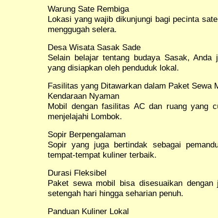
Warung Sate Rembiga
Lokasi yang wajib dikunjungi bagi pecinta sat
menggugah selera.
Desa Wisata Sasak Sade
Selain belajar tentang budaya Sasak, Anda
yang disiapkan oleh penduduk lokal.
Fasilitas yang Ditawarkan dalam Paket Sewa M
Kendaraan Nyaman
Mobil dengan fasilitas AC dan ruang yang c
menjelajahi Lombok.
Sopir Berpengalaman
Sopir yang juga bertindak sebagai peman
tempat-tempat kuliner terbaik.
Durasi Fleksibel
Paket sewa mobil bisa disesuaikan dengan j
setengah hari hingga seharian penuh.
Panduan Kuliner Lokal