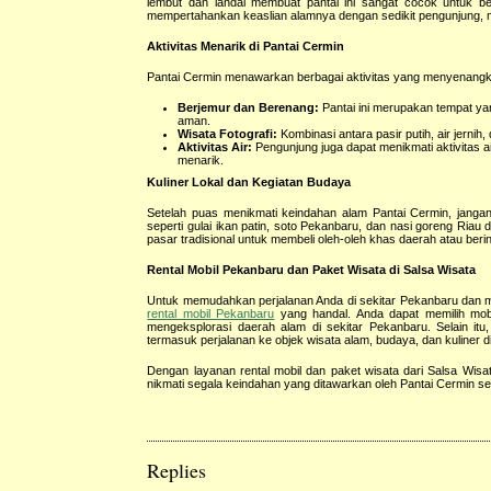
lembut dan landai membuat pantai ini sangat cocok untuk berja
mempertahankan keaslian alamnya dengan sedikit pengunjung, menj
Aktivitas Menarik di Pantai Cermin
Pantai Cermin menawarkan berbagai aktivitas yang menyenangka
Berjemur dan Berenang:
Pantai ini merupakan tempat yan
aman.
Wisata Fotografi:
Kombinasi antara pasir putih, air jerni
Aktivitas Air:
Pengunjung juga dapat menikmati aktivitas a
menarik.
Kuliner Lokal dan Kegiatan Budaya
Setelah puas menikmati keindahan alam Pantai Cermin, jangan
seperti gulai ikan patin, soto Pekanbaru, dan nasi goreng Riau 
pasar tradisional untuk membeli oleh-oleh khas daerah atau b
Rental Mobil Pekanbaru dan Paket Wisata di Salsa Wisata
Untuk memudahkan perjalanan Anda di sekitar Pekanbaru dan me
rental mobil Pekanbaru
yang handal. Anda dapat memilih mobi
mengeksplorasi daerah alam di sekitar Pekanbaru. Selain it
termasuk perjalanan ke objek wisata alam, budaya, dan kuliner di
Dengan layanan rental mobil dan paket wisata dari Salsa Wisat
nikmati segala keindahan yang ditawarkan oleh Pantai Cermin 
Replies