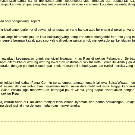
lan-jalan santai sambil menikmati angin sepoi-sepoi laut. Terlepas dari popularitasnya,
adikannya tempat yang ideal untuk melarikan diri dari keramaian kota dan bersantai di tepi
n bagi pengunjung, seperti:
g ideal untuk berjemur di bawah sinar matahari yang hangat atau berenang di perairan yang
h, dan langit biru menciptakan latar belakang yang sempurna untuk mengambil foto-foto yang
ir seperti bermain kayak atau snorkeling di sekitar pantai untuk mengeksplorasi kehidupan b
 lewatkan kesempatan untuk mencicipi hidangan khas Riau di sekitar Pekanbaru. Berbag
dapat ditemukan di warung-warung lokal atau restoran di sekitar kota. Selain itu, Anda juga
erinteraksi dengan penduduk setempat untuk memahami kebudayaan dan tradisi mereka yang 
njelajahi keindahan Pantai Cermin serta tempat-tempat menarik lainnya, Salsa Wisata me
l sesuai dengan kebutuhan perjalanan Anda, mulai dari mobil keluarga hingga kendaraa
u, Salsa Wisata juga menawarkan berbagai paket wisata yang dapat disesuaikan dengan 
 sekitar Riau.
a, liburan Anda di Riau akan menjadi lebih lancar, nyaman, dan penuh petualangan. Jelaj
serta destinasi lainnya dengan mudah dan menyenangkan!