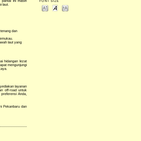
 pantai ini masih
FONT SIZE
 laut.
 tenang dan
 memukau.
awah laut yang
ai hidangan lezat
 dapat mengunjungi
kaya.
nyediakan layanan
n off-road untuk
preferensi Anda,
ahi Pekanbaru dan