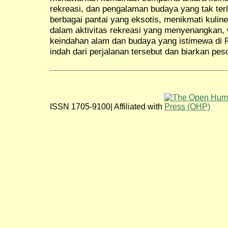
rekreasi, dan pengalaman budaya yang tak ter
berbagai pantai yang eksotis, menikmati kuline
dalam aktivitas rekreasi yang menyenangkan,
keindahan alam dan budaya yang istimewa di 
indah dari perjalanan tersebut dan biarkan pe
ISSN 1705-9100| Affiliated with