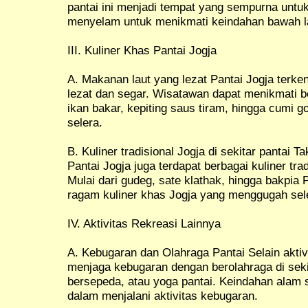
pantai ini menjadi tempat yang sempurna untuk
menyelam untuk menikmati keindahan bawah 
III. Kuliner Khas Pantai Jogja
A. Makanan laut yang lezat Pantai Jogja terk
lezat dan segar. Wisatawan dapat menikmati b
ikan bakar, kepiting saus tiram, hingga cumi
selera.
B. Kuliner tradisional Jogja di sekitar pantai 
Pantai Jogja juga terdapat berbagai kuliner tra
Mulai dari gudeg, sate klathak, hingga bakpia
ragam kuliner khas Jogja yang menggugah sel
IV. Aktivitas Rekreasi Lainnya
A. Kebugaran dan Olahraga Pantai Selain aktivi
menjaga kebugaran dengan berolahraga di sekita
bersepeda, atau yoga pantai. Keindahan alam
dalam menjalani aktivitas kebugaran.