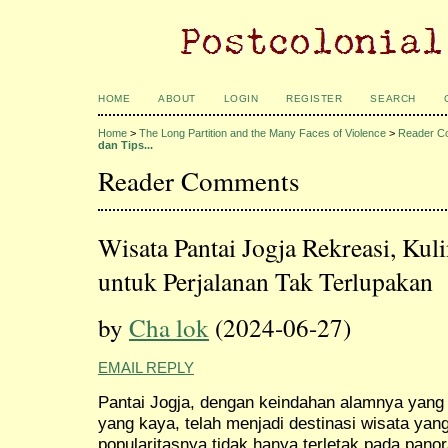
HOME
ABOUT
LOGIN
REGISTER
SEARCH
Home
>
The Long Partition and the Many Faces of Violence
>
Reader C
dan Tips...
Reader Comments
Wisata Pantai Jogja Rekreasi, Kuli
untuk Perjalanan Tak Terlupakan
by
Cha lok
(2024-06-27)
EMAIL REPLY
Pantai Jogja, dengan keindahan alamnya ya
yang kaya, telah menjadi destinasi wisata yang
popularitasnya tidak hanya terletak pada pan