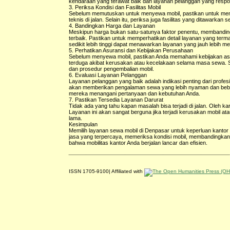
kendaraan yang terawat baik dan layanan pelanggan yang respon
3. Periksa Kondisi dan Fasilitas Mobil
Sebelum memutuskan untuk menyewa mobil, pastikan untuk memer
teknis di jalan. Selain itu, periksa juga fasilitas yang ditawar
4. Bandingkan Harga dan Layanan
Meskipun harga bukan satu-satunya faktor penentu, membandi
terbaik. Pastikan untuk memperhatikan detail layanan yang term
sedikit lebih tinggi dapat menawarkan layanan yang jauh lebih
5. Perhatikan Asuransi dan Kebijakan Perusahaan
Sebelum menyewa mobil, pastikan Anda memahami kebijakan asura
terduga akibat kerusakan atau kecelakaan selama masa sewa. Se
dan prosedur pengembalian mobil.
6. Evaluasi Layanan Pelanggan
Layanan pelanggan yang baik adalah indikasi penting dari prof
akan memberikan pengalaman sewa yang lebih nyaman dan beb
mereka menangani pertanyaan dan kebutuhan Anda.
7. Pastikan Tersedia Layanan Darurat
Tidak ada yang tahu kapan masalah bisa terjadi di jalan. Oleh ka
Layanan ini akan sangat berguna jika terjadi kerusakan mobil 
lama.
Kesimpulan
Memilih layanan sewa mobil di Denpasar untuk keperluan kanto
jasa yang terpercaya, memeriksa kondisi mobil, membandingka
bahwa mobilitas kantor Anda berjalan lancar dan efisien.
ISSN 1705-9100| Affiliated with