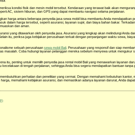
sif.
iksa kondisi fisik dan mesin mobil tersebut. Kendaraan yang terawat baik akan mengurang
kan seperti AC, sistem hiburan, dan GPS yang dapat membantu navigasi selama perjalanan.
ngkan harga antara beberapa penyedia jasa sewa mobil bisa membantu Anda mendapatkan 
asuk dalam harga tersebut, seperti asuransi, layanan supir, dan biaya bahan bakar. Terkada
 memuaskan dan aman.
nsi yang ditawarkan oleh penyedia jasa. Asuransi yang lengkap akan melindungi Anda dari
lain itu, periksa juga kebijakan perusahaan terkait dengan perpanjangan waktu sewa, biaya
esionalisme sebuah perusahaan
sewa mobil Bali
. Perusahaan yang responsif dan siap memban
as masalah. Coba hubungi layanan pelanggan mereka sebelum menyewa untuk mengukur s
rena itu, penting untuk memilih penyedia jasa rental mobil Bali yang menawarkan layanan daru
atau kecelakaan di tengah perjalanan, sehingga Anda bisa segera mendapatkan bantuan tanpa
r membutuhkan perhatian dan penelitian yang cermat. Dengan memahami kebutuhan kantor, 
n harga, memahami kebijakan asuransi, dan memastikan adanya layanan darurat, Anda dapa