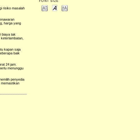
FONT SIZE
i risiko masalah
penawaran
ng, harga yang
 biaya tak
 keterlambatan,
tu kapan saja
eberapa baik
rat 24 jam.
 perlu menunggu
memilih penyedia
t memastikan