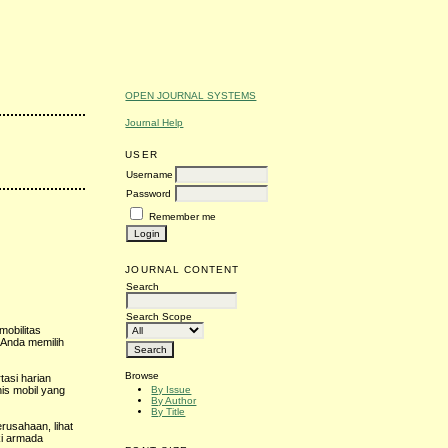
OPEN JOURNAL SYSTEMS
Journal Help
USER
Username
Password
Remember me
JOURNAL CONTENT
Search
Search Scope
mobilitas
 Anda memilih
Browse
asi harian
By Issue
nis mobil yang
By Author
By Title
rusahaan, lihat
ki armada