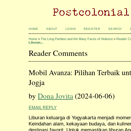
HOME
ABOUT
LOGIN
REGISTER
SEARCH
Home
>
The Long Partition and the Many Faces of Violence
>
Reader C
Liburan...
Reader Comments
Mobil Avanza: Pilihan Terbaik un
Jogja
by
Dona Jovita
(2024-06-06)
EMAIL REPLY
Liburan keluarga di Yogyakarta menjadi momen
Keindahan alam, kekayaan budaya, dan kuline
destinasi favorit. Untuk memastikan liburan And