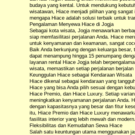
budaya yang kental. Untuk mendukung kebutu
wisatawan, Hiace menjadi pilihan yang sangat i
mengapa Hiace adalah solusi terbaik untuk tran
Pengalaman Menyewa Hiace di Jogja
Sebagai kota wisata, Jogja menawarkan berba
siap memfasilitasi perjalanan Anda. Hiace me
untuk kenyamanan dan keamanan, sangat coc
Baik Anda berkunjung dengan keluarga besar, 
dapat menampung hingga 15 penumpang denga
layanan rental Hiace Jogja telah berpengalama
wisata, memastikan setiap perjalanan berjala
Keunggulan Hiace sebagai Kendaraan Wisata
Hiace dikenal sebagai kendaraan yang tanggu
Hiace yang bisa Anda pilih sesuai dengan keb
Hiace Premio, dan Hiace Luxury. Setiap varian
meningkatkan kenyamanan perjalanan Anda. H
dengan kapasitasnya yang besar dan fitur ke
itu, Hiace Premio dan Hiace Luxury menawar
fasilitas interior yang lebih mewah dan modern
Fleksibilitas dan Kemudahan Sewa Hiace
Salah satu keuntungan utama menggunakan jas