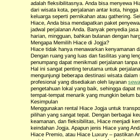
adalah fleksibilitasnya. Anda bisa menyewa Hi
dari wisata kota, perjalanan antar kota, hingg
keluarga seperti pernikahan atau gathering. Sel
Hiace, Anda bisa mendapatkan paket penyewa
jadwal perjalanan Anda. Banyak penyedia jasa
harian, mingguan, bahkan bulanan dengan harg
Mengapa Memilih Hiace di Jogja?
Hiace tidak hanya menawarkan kenyamanan dan
Dengan ruang yang luas dan fasilitas yang le
penumpang dapat menikmati perjalanan tanpa 
Hal ini sangat penting terutama untuk perjalana
mengunjungi beberapa destinasi wisata dalam sa
profesional yang disediakan oleh layanan
sewa
pengetahuan lokal yang baik, sehingga dapa
tempat-tempat menarik yang mungkin belum ba
Kesimpulan
Menggunakan rental Hiace Jogja untuk transp
pilihan yang sangat tepat. Dengan berbagai k
keamanan, dan fleksibilitas, Hiace menjadi ke
keindahan Jogja. Apapun jenis Hiace yang Anda
Hiace Premio, atau Hiace Luxury – pastikan