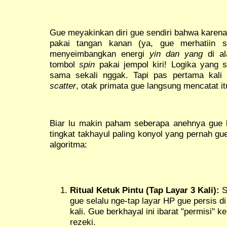
Gue meyakinkan diri gue sendiri bahwa karen
pakai tangan kanan (ya, gue merhatiin s
menyeimbangkan energi
yin dan yang
di al
tombol
spin
pakai jempol kiri! Logika yang 
sama sekali nggak. Tapi pas pertama kali g
scatter
, otak primata gue langsung mencatat i
Biar lu makin paham seberapa anehnya gue ka
tingkat takhayul paling konyol yang pernah gu
algoritma:
Ritual Ketuk Pintu (Tap Layar 3 Kali):
S
gue selalu nge-tap layar HP gue persis d
kali. Gue berkhayal ini ibarat "permisi" 
rezeki.