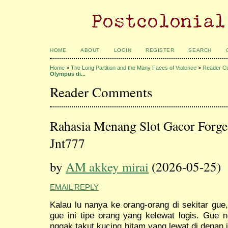
HOME
ABOUT
LOGIN
REGISTER
SEARCH
Home
>
The Long Partition and the Many Faces of Violence
>
Reader C
Olympus di...
Reader Comments
Rahasia Menang Slot Gacor Forge
Jnt777
by
AM akkey mirai
(2026-05-25)
EMAIL REPLY
Kalau lu nanya ke orang-orang di sekitar gue
gue ini tipe orang yang kelewat logis. Gue 
nggak takut kucing hitam yang lewat di depan 