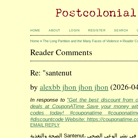
HOME
ABOUT
LOGIN
REGISTER
SEARCH
Home
>
The Long Partition and the Many Faces of Violence
>
Reader C
Reader Comments
Re: "santenut
by
alexbb jhon jhon jhon
(2026-04
In response to
"Get the best discount from 
deals at CouponATime Save your money wit
codes today! #couponatime #couponati
#discountcode Website: https://couponatime.c
EMAIL REPLY
الصحة والتغذية Santenut، المنصة العربية الرائدة والمتخصصة في نشر الوعي الصحي