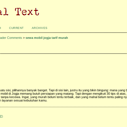
H
CURRENT
ARCHIVES
ader Comments
>
sewa mobil jogja tarif murah
 sisi, pilihannya banyak banget. Tapi di sisi lain, justru itu yang bikin bingung: mana yang
obil di Jogja memang butuh persiapan yang matang. Tapi dengan mengikuti 30 tips di atas
anpa kecewa. Ingat, yang murah belum tentu terbaik, dan yang mahal belum tentu paling ny
ih layanan sesuai kebutuhan kamu.