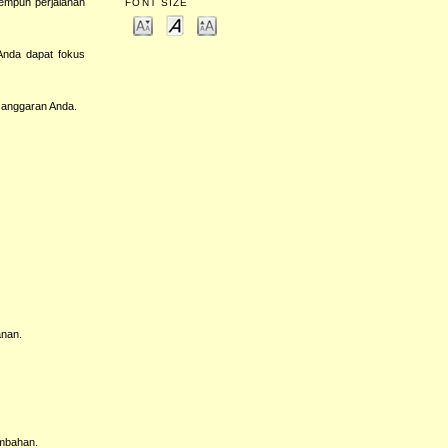
empuh perjalanan
FONT SIZE
Anda dapat fokus
n anggaran Anda.
anan.
ambahan.