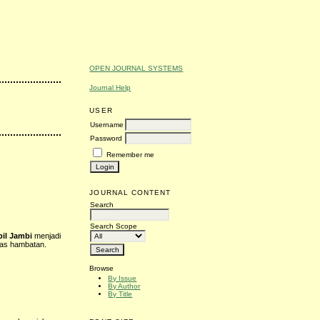
OPEN JOURNAL SYSTEMS
Journal Help
USER
Username
Password
Remember me
JOURNAL CONTENT
Search
Search Scope
il Jambi
menjadi
bas hambatan.
Browse
By Issue
By Author
By Title