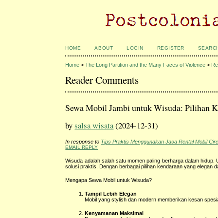
HOME
ABOUT
LOGIN
REGISTER
SEARC
Home
>
The Long Partition and the Many Faces of Violence
>
Re
Reader Comments
Sewa Mobil Jambi untuk Wisuda: Pilihan K
by
salsa wisata
(2024-12-31)
In response to
Tips Praktis Menggunakan Jasa Rental Mobil Cir
EMAIL REPLY
Wisuda adalah salah satu momen paling berharga dalam hidup.
solusi praktis. Dengan berbagai pilihan kendaraan yang elegan
Mengapa Sewa Mobil untuk Wisuda?
Tampil Lebih Elegan
Mobil yang stylish dan modern memberikan kesan spesia
Kenyamanan Maksimal