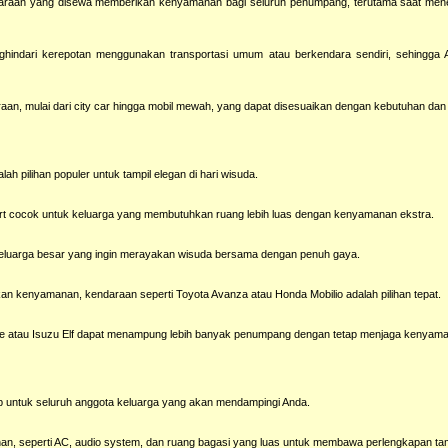
ndaraan yang disewa memberikan kenyamanan bagi seluruh penumpang, terutama saat men
ndari kerepotan menggunakan transportasi umum atau berkendara sendiri, sehingga 
raan, mulai dari city car hingga mobil mewah, yang dapat disesuaikan dengan kebutuhan da
 pilihan populer untuk tampil elegan di hari wisuda.
Sport cocok untuk keluarga yang membutuhkan ruang lebih luas dengan kenyamanan ekstra.
i keluarga besar yang ingin merayakan wisuda bersama dengan penuh gaya.
n kenyamanan, kendaraan seperti Toyota Avanza atau Honda Mobilio adalah pilihan tepat.
Ace atau Isuzu Elf dapat menampung lebih banyak penumpang dengan tetap menjaga kenyam
kup untuk seluruh anggota keluarga yang akan mendampingi Anda.
an, seperti AC, audio system, dan ruang bagasi yang luas untuk membawa perlengkapan t