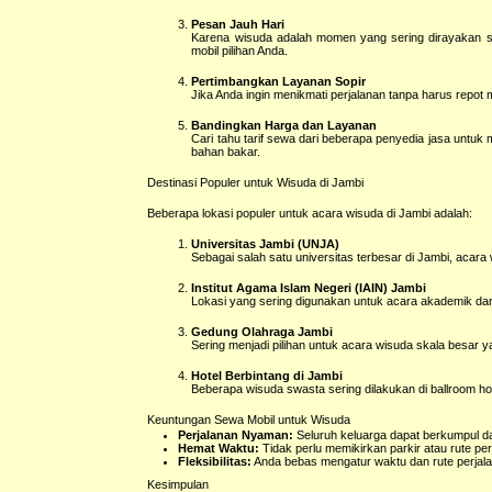
Pesan Jauh Hari
Karena wisuda adalah momen yang sering dirayakan s
mobil pilihan Anda.
Pertimbangkan Layanan Sopir
Jika Anda ingin menikmati perjalanan tanpa harus repot me
Bandingkan Harga dan Layanan
Cari tahu tarif sewa dari beberapa penyedia jasa untu
bahan bakar.
Destinasi Populer untuk Wisuda di Jambi
Beberapa lokasi populer untuk acara wisuda di Jambi adalah:
Universitas Jambi (UNJA)
Sebagai salah satu universitas terbesar di Jambi, acara 
Institut Agama Islam Negeri (IAIN) Jambi
Lokasi yang sering digunakan untuk acara akademik da
Gedung Olahraga Jambi
Sering menjadi pilihan untuk acara wisuda skala besar 
Hotel Berbintang di Jambi
Beberapa wisuda swasta sering dilakukan di ballroom ho
Keuntungan Sewa Mobil untuk Wisuda
Perjalanan Nyaman:
Seluruh keluarga dapat berkumpul d
Hemat Waktu:
Tidak perlu memikirkan parkir atau rute pe
Fleksibilitas:
Anda bebas mengatur waktu dan rute perjal
Kesimpulan