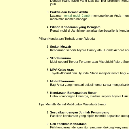
Dengan ruang kabin yang luas dan fitur premium, ke
jauh.
Praktis dan Hemat Waktu
Layanan
rental mobil Jambi
memungkinkan Anda menghi
menikmati momen bahagia.
Pilihan Kendaraan yang Beragam
Rental mobil di Jambi menawarkan berbagai jenis kenda
Pilihan Kendaraan Terbaik untuk Wisuda
Sedan Mewah
Kendaraan seperti Toyota Camry atau Honda Accord adalah
SUV Premium
Mobil seperti Toyota Fortuner atau Mitsubishi Pajero 
MPV Kelas Atas
Toyota Alphard dan Hyundai Staria menjadi favorit bag
Mobil Ekonomis
Bagi Anda yang mencari solusi hemat tanpa mengorbanka
Kendaraan Berkapasitas Besar
Untuk rombongan keluarga, minibus seperti Toyota Hi
Tips Memilih Rental Mobil untuk Wisuda di Jambi
Sesuaikan dengan Jumlah Penumpang
Pastikan kendaraan yang dipilih memiliki kapasitas cu
Cek Fasilitas Kendaraan
Pilih kendaraan dengan fitur yang mendukung kenyaman