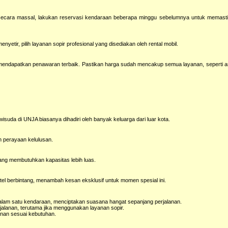
ecara massal, lakukan reservasi kendaraan beberapa minggu sebelumnya untuk memasti
nyetir, pilih layanan sopir profesional yang disediakan oleh rental mobil.
k mendapatkan penawaran terbaik. Pastikan harga sudah mencakup semua layanan, seperti a
wisuda di UNJA biasanya dihadiri oleh banyak keluarga dari luar kota.
n perayaan kelulusan.
yang membutuhkan kapasitas lebih luas.
tel berbintang, menambah kesan eksklusif untuk momen spesial ini.
alam satu kendaraan, menciptakan suasana hangat sepanjang perjalanan.
rjalanan, terutama jika menggunakan layanan sopir.
anan sesuai kebutuhan.