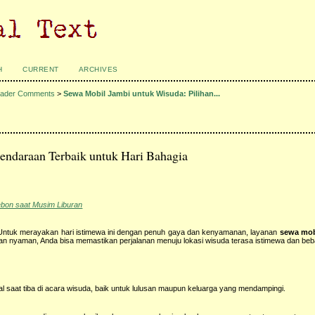
H
CURRENT
ARCHIVES
ader Comments
>
Sewa Mobil Jambi untuk Wisuda: Pilihan...
endaraan Terbaik untuk Hari Bahagia
ebon saat Musim Liburan
 Untuk merayakan hari istimewa ini dengan penuh gaya dan kenyamanan, layanan
sewa mob
 dan nyaman, Anda bisa memastikan perjalanan menuju lokasi wisuda terasa istimewa dan be
l saat tiba di acara wisuda, baik untuk lulusan maupun keluarga yang mendampingi.