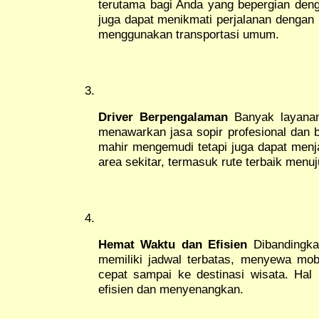
terutama bagi Anda yang bepergian den
juga dapat menikmati perjalanan dengan 
menggunakan transportasi umum.
Driver Berpengalaman
Banyak layanan
menawarkan jasa sopir profesional dan 
mahir mengemudi tetapi juga dapat men
area sekitar, termasuk rute terbaik menu
Hemat Waktu dan Efisien
Dibandingka
memiliki jadwal terbatas, menyewa mob
cepat sampai ke destinasi wisata. Hal 
efisien dan menyenangkan.