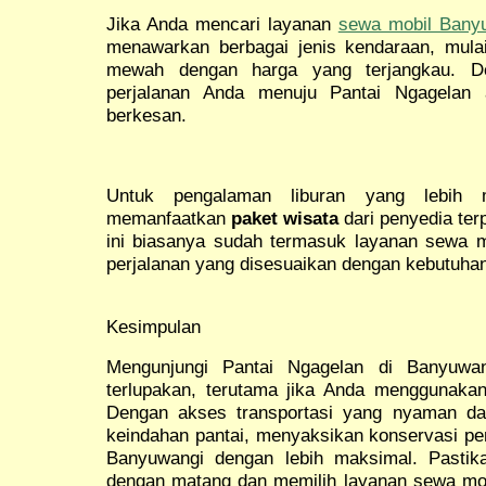
Jika Anda mencari layanan
sewa mobil Bany
menawarkan berbagai jenis kendaraan, mulai
mewah dengan harga yang terjangkau. D
perjalanan Anda menuju Pantai Ngagelan
berkesan.
Untuk pengalaman liburan yang lebih 
memanfaatkan
paket wisata
dari penyedia ter
ini biasanya sudah termasuk layanan sewa mob
perjalanan yang disesuaikan dengan kebutuha
Kesimpulan
Mengunjungi Pantai Ngagelan di Banyuwa
terlupakan, terutama jika Anda menggunaka
Dengan akses transportasi yang nyaman dan
keindahan pantai, menyaksikan konservasi pe
Banyuwangi dengan lebih maksimal. Pastik
dengan matang dan memilih layanan sewa mobi