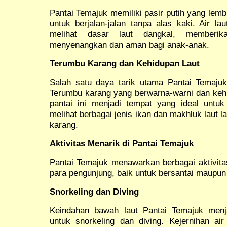
Pantai Temajuk memiliki pasir putih yang le
untuk berjalan-jalan tanpa alas kaki. Air l
melihat dasar laut dangkal, memberi
menyenangkan dan aman bagi anak-anak.
Terumbu Karang dan Kehidupan Laut
Salah satu daya tarik utama Pantai Temaju
Terumbu karang yang berwarna-warni dan ke
pantai ini menjadi tempat yang ideal untuk
melihat berbagai jenis ikan dan makhluk laut l
karang.
Aktivitas Menarik di Pantai Temajuk
Pantai Temajuk menawarkan berbagai aktivita
para pengunjung, baik untuk bersantai maupun
Snorkeling dan Diving
Keindahan bawah laut Pantai Temajuk men
untuk snorkeling dan diving. Kejernihan a