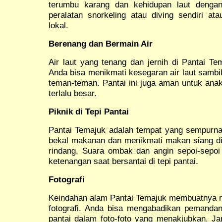
terumbu karang dan kehidupan laut denga
peralatan snorkeling atau diving sendiri a
lokal.
Berenang dan Bermain Air
Air laut yang tenang dan jernih di Pantai Te
Anda bisa menikmati kesegaran air laut sambi
teman-teman. Pantai ini juga aman untuk ana
terlalu besar.
Piknik di Tepi Pantai
Pantai Temajuk adalah tempat yang sempurn
bekal makanan dan menikmati makan siang d
rindang. Suara ombak dan angin sepoi-sep
ketenangan saat bersantai di tepi pantai.
Fotografi
Keindahan alam Pantai Temajuk membuatnya m
fotografi. Anda bisa mengabadikan pemandanga
pantai dalam foto-foto yang menakjubkan. 