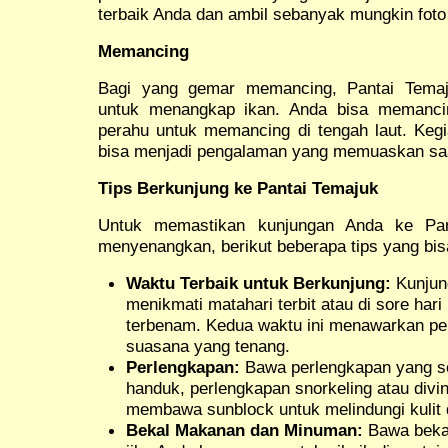
terbaik Anda dan ambil sebanyak mungkin foto 
Memancing
Bagi yang gemar memancing, Pantai Tema
untuk menangkap ikan. Anda bisa memancin
perahu untuk memancing di tengah laut. Keg
bisa menjadi pengalaman yang memuaskan saa
Tips Berkunjung ke Pantai Temajuk
Untuk memastikan kunjungan Anda ke Pant
menyenangkan, berikut beberapa tips yang bisa
Waktu Terbaik untuk Berkunjung:
Kunjung
menikmati matahari terbit atau di sore har
terbenam. Kedua waktu ini menawarkan pe
suasana yang tenang.
Perlengkapan:
Bawa perlengkapan yang se
handuk, perlengkapan snorkeling atau divi
membawa sunblock untuk melindungi kulit d
Bekal Makanan dan Minuman:
Bawa beka