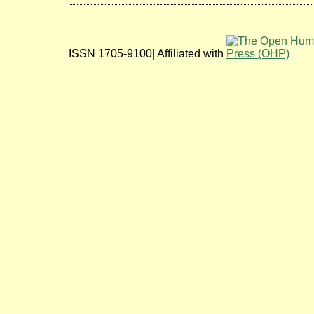
ISSN 1705-9100| Affiliated with