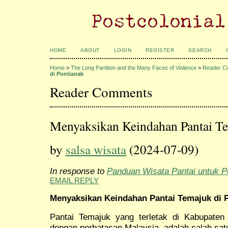
HOME
ABOUT
LOGIN
REGISTER
SEARCH
Home
>
The Long Partition and the Many Faces of Violence
>
Reader C
di Pontianak
Reader Comments
Menyaksikan Keindahan Pantai Te
by
salsa wisata
(2024-07-09)
In response to
Panduan Wisata Pantai untuk P
EMAIL REPLY
Menyaksikan Keindahan Pantai Temajuk di 
Pantai Temajuk yang terletak di Kabupaten
dengan perbatasan Malaysia, adalah salah sa