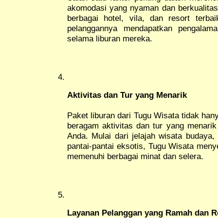
akomodasi yang nyaman dan berkualitas
berbagai hotel, vila, dan resort terb
pelanggannya mendapatkan pengalama
selama liburan mereka.
Aktivitas dan Tur yang Menarik
Paket liburan dari Tugu Wisata tidak ha
beragam aktivitas dan tur yang menari
Anda. Mulai dari jelajah wisata budaya,
pantai-pantai eksotis, Tugu Wisata meny
memenuhi berbagai minat dan selera.
Layanan Pelanggan yang Ramah dan R