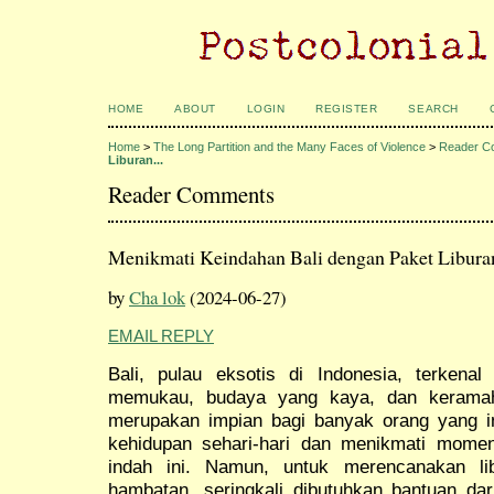
HOME
ABOUT
LOGIN
REGISTER
SEARCH
Home
>
The Long Partition and the Many Faces of Violence
>
Reader C
Liburan...
Reader Comments
Menikmati Keindahan Bali dengan Paket Liburan
by
Cha lok
(2024-06-27)
EMAIL REPLY
Bali, pulau eksotis di Indonesia, terken
memukau, budaya yang kaya, dan keramaha
merupakan impian bagi banyak orang yang ing
kehidupan sehari-hari dan menikmati mome
indah ini. Namun, untuk merencanakan l
hambatan, seringkali dibutuhkan bantuan dar