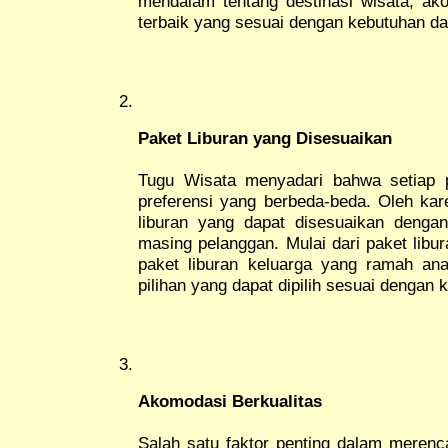
mendalam tentang destinasi wisata, akom
terbaik yang sesuai dengan kebutuhan da
Paket Liburan yang Disesuaikan
Tugu Wisata menyadari bahwa setiap 
preferensi yang berbeda-beda. Oleh ka
liburan yang dapat disesuaikan denga
masing pelanggan. Mulai dari paket libu
paket liburan keluarga yang ramah an
pilihan yang dapat dipilih sesuai dengan 
Akomodasi Berkualitas
Salah satu faktor penting dalam merenc