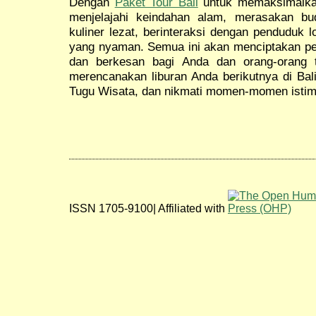
Dengan
Paket Tour Bali
untuk memaksimalkan 
menjelajahi keindahan alam, merasakan bud
kuliner lezat, berinteraksi dengan penduduk lok
yang nyaman. Semua ini akan menciptakan p
dan berkesan bagi Anda dan orang-orang t
merencanakan liburan Anda berikutnya di Bali
Tugu Wisata, dan nikmati momen-momen istime
ISSN 1705-9100| Affiliated with