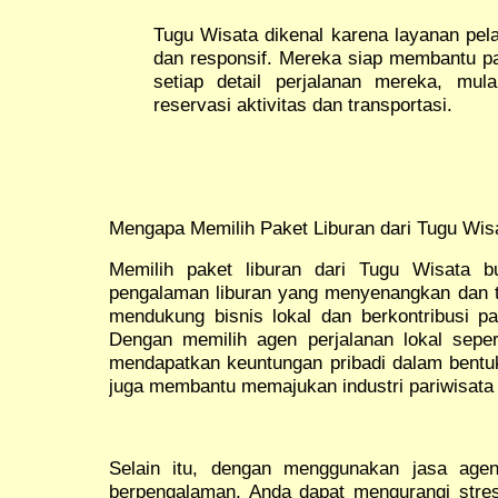
Tugu Wisata dikenal karena layanan pel
dan responsif. Mereka siap membantu p
setiap detail perjalanan mereka, mula
reservasi aktivitas dan transportasi.
Mengapa Memilih Paket Liburan dari Tugu Wis
Memilih paket liburan dari Tugu Wisata 
pengalaman liburan yang menyenangkan dan ta
mendukung bisnis lokal dan berkontribusi 
Dengan memilih agen perjalanan lokal sepe
mendapatkan keuntungan pribadi dalam bentuk
juga membantu memajukan industri pariwisata 
Selain itu, dengan menggunakan jasa agen
berpengalaman, Anda dapat mengurangi stres