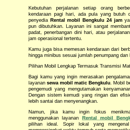
Kebutuhan perjalanan setiap orang ber
kendaraan pagi hari, ada pula yang butuh 
penyedia
Rental mobil Bengkulu 24 jam
yan
pun dibutuhkan. Layanan ini sangat memban
padat, penerbangan dini hari, atau perjala
jam operasional tertentu.
Kamu juga bisa memesan kendaraan dari berbag
hingga minibus sesuai jumlah penumpang dan 
Pilihan Mobil Lengkap Termasuk Transmisi Mat
Bagi kamu yang ingin merasakan pengalaman 
layanan
sewa mobil matic Bengkulu
. Mobil b
pengemudi yang mengutamakan kenyamanan 
Dengan sistem kemudi yang ringan dan efisie
lebih santai dan menyenangkan.
Namun, jika kamu ingin fokus menikma
menggunakan layanan
Rental mobil Beng
pilihan ideal. Sopir lokal yang mengen
mempersingkat waktu tempuh serta memastikan