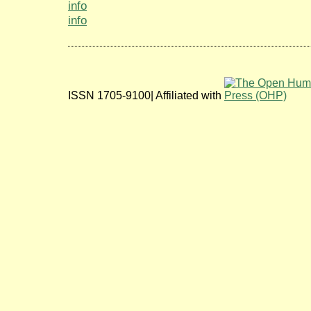
info
info
ISSN 1705-9100| Affiliated with