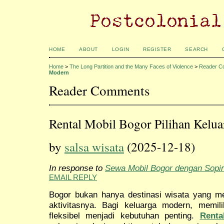
HOME
ABOUT
LOGIN
REGISTER
SEARCH
Home
>
The Long Partition and the Many Faces of Violence
>
Reader C
Modern
Reader Comments
Rental Mobil Bogor Pilihan Kelu
by
salsa wisata
(2025-12-18)
In response to
Sewa Mobil Bogor dengan Sopir:
EMAIL REPLY
Bogor bukan hanya destinasi wisata yang men
aktivitasnya. Bagi keluarga modern, memil
fleksibel menjadi kebutuhan penting.
Renta