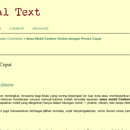
H
CURRENT
ARCHIVES
ader Comments
>
Sewa Mobil Cirebon Online dengan Proses Cepat
 Cepat
 Keluarga
kin meningkat, terutama bagi Anda yang sering bepergian ke luar kota atau membutuhkan
pot mencari kendaraan secara manual karena sudah tersedia layanan
sewa mobil Cirebo
apatkan mobil yang diinginkan hanya dalam hitungan menit — praktis, efisien, dan tanpa ribet
ni juga menawarkan berbagai pilihan armada, sopir berpengalaman, serta durasi sewa yang