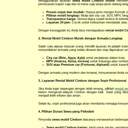
Menggunakan layanan
sewa mobil Cirebon online
memberik
pemesanan kapan saja dan di mana saja tanpa perlu datang lang
Proses cepat dan mudah:
Hanya perlu mengisi formulir 
Pilihan mobil lengkap:
Mulai dari city car, SUV, MPV, hi
Transparansi harga:
Semua biaya sudah tertera di website
Layanan 24 jam:
Cocok untuk kebutuhan mendadak atau p
Dengan keunggulan ini, Anda bisa mendapatkan
rental mobil C
2. Rental Mobil Cirebon Murah dengan Armada Lengkap
Salah satu alasan banyak orang memilih layanan ini adalah ket
menyediakan armada yang selalu dirawat dan siap digunakan unt
City car (Brio, Agya, Ayla)
untuk perjalanan dalam kota.
MPV (Avanza, Xenia, Innova)
untuk keluarga atau rombon
SUV atau Premium car (Fortuner, Alphard)
untuk keperl
Dengan armada yang modern dan terawat, kenyamanan Anda selam
3. Layanan Rental Mobil Cirebon dengan Sopir Profesional
Jika Anda ingin bepergian dengan lebih tenang, pilihlah
rental m
belum mengenal wilayah Cirebon dengan baik. Sopir yang dis
menjadi lebih efisien dan aman.
Selain itu, sopir profesional juga akan membantu menjaga kenyam
4. Pilihan Durasi Sewa yang Fleksibel
Penyedia
sewa mobil Cirebon
biasanya menawarkan beberapa pi
Sewa mobil Cirebon harian:
Ideal untuk wisata, perjalana