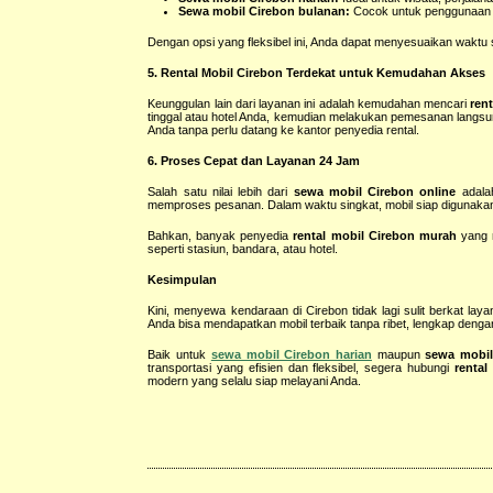
Sewa mobil Cirebon bulanan:
Cocok untuk penggunaan ja
Dengan opsi yang fleksibel ini, Anda dapat menyesuaikan waktu
5. Rental Mobil Cirebon Terdekat untuk Kemudahan Akses
Keunggulan lain dari layanan ini adalah kemudahan mencari
ren
tinggal atau hotel Anda, kemudian melakukan pemesanan langsung
Anda tanpa perlu datang ke kantor penyedia rental.
6. Proses Cepat dan Layanan 24 Jam
Salah satu nilai lebih dari
sewa mobil Cirebon online
adalah
memproses pesanan. Dalam waktu singkat, mobil siap digunakan
Bahkan, banyak penyedia
rental mobil Cirebon murah
yang m
seperti stasiun, bandara, atau hotel.
Kesimpulan
Kini, menyewa kendaraan di Cirebon tidak lagi sulit berkat lay
Anda bisa mendapatkan mobil terbaik tanpa ribet, lengkap denga
Baik untuk
sewa mobil Cirebon harian
maupun
sewa mobil
transportasi yang efisien dan fleksibel, segera hubungi
rental
modern yang selalu siap melayani Anda.