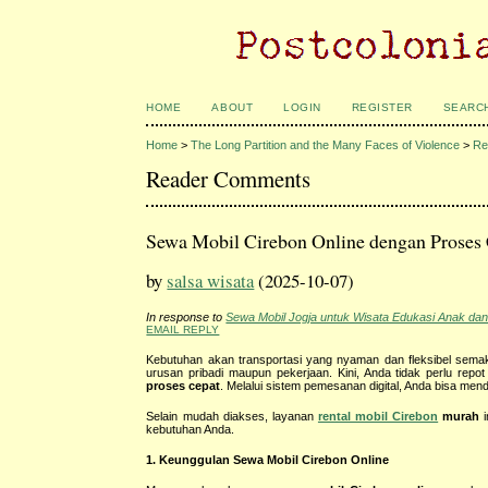
HOME
ABOUT
LOGIN
REGISTER
SEARC
Home
>
The Long Partition and the Many Faces of Violence
>
Re
Reader Comments
Sewa Mobil Cirebon Online dengan Proses
by
salsa wisata
(2025-10-07)
In response to
Sewa Mobil Jogja untuk Wisata Edukasi Anak dan
EMAIL REPLY
Kebutuhan akan transportasi yang nyaman dan fleksibel sema
urusan pribadi maupun pekerjaan. Kini, Anda tidak perlu re
proses cepat
. Melalui sistem pemesanan digital, Anda bisa mend
Selain mudah diakses, layanan
rental mobil Cirebon
murah
i
kebutuhan Anda.
1. Keunggulan Sewa Mobil Cirebon Online