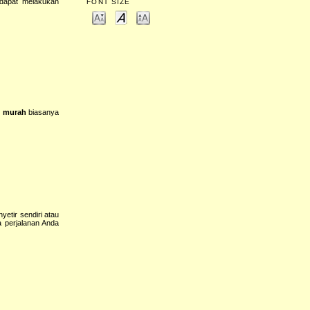
 dapat melakukan
FONT SIZE
n murah
biasanya
yetir sendiri atau
 perjalanan Anda