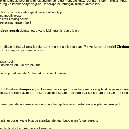
an banyak keuntungan dibandingkan cara konvensional. Dengan sistem digital, Anda
sung ke kantor penyedia jasa. Beberapa keuntungan lainnya antara lain:
online atau menghubungi admin via WhatsApp.
ngga mobil mewah.
 atau katalog online.
erjalanan malam hari.
irebon murah
dengan cara yang lebih praktis dan efisien.
ersediaan berbagai jenis kendaraan yang sesuai kebutuhan. Penyedia
rental mobil Cirebo
uk berbagai keperluan, seperti:
gan kecil.
uan bisnis atau acara khusus.
a perjalanan di Cirebon akan selalu terjamin.
obil Cirebon
dengan sopir
. Layanan ini sangat cocok bagi Anda yang tidak ingin repot men
ediakan berpengalaman, ramah, dan memahami rute tercepat ke berbagai tujuan, sehingga
anan perjalanan, terutama saat menghadapi lalu lintas padat atau perjalanan jarak jauh.
lihan durasi yang bisa disesuaikan dengan kebutuhan Anda, seperti:
n bisnis singkat, atau acara keluarga.