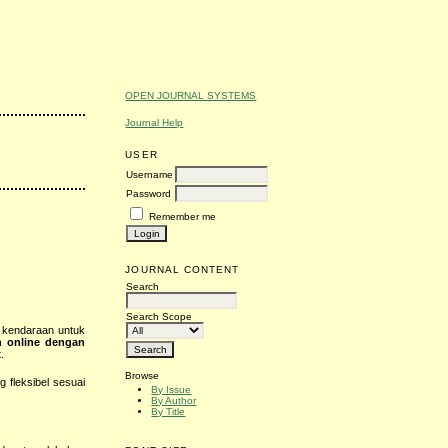
OPEN JOURNAL SYSTEMS
Journal Help
USER
Username
Password
Remember me
JOURNAL CONTENT
Search
Search Scope
 kendaraan untuk
n online dengan
.
Browse
 fleksibel sesuai
By Issue
By Author
By Title