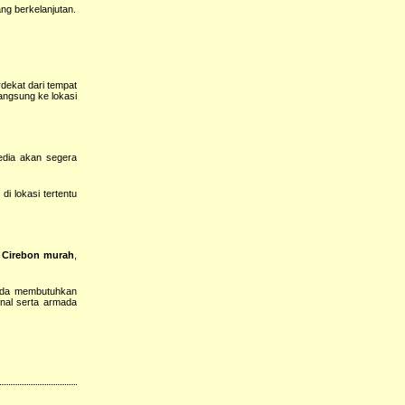
ng berkelanjutan.
rdekat dari tempat
angsung ke lokasi
edia akan segera
i lokasi tertentu
l Cirebon murah
,
Anda membutuhkan
nal serta armada