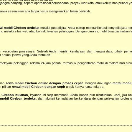
ngka panjang, seperti operasional perusahaan, proyek luar kota, atau kebutuhan pribadi ya
 sewa sesuai rencana tanpa harus mengeluarkan biaya berlebih.
tal mobil Cirebon terdekat
melalui peta digital. Anda cukup mencari lokasi penyedia jasa te
 melalui situs web atau kontak layanan pelanggan. Dengan cara ini, mobil bisa diantarkan l
 kecepatan prosesnya. Setelah Anda memilih kendaraan dan mengisi data, pihak peny
 sesuai jadwal yang Anda tentukan.
elayani pelanggan selama 24 jam penuh, termasuk pengantaran mobil di malam hari atau d
anan
sewa mobil Cirebon online dengan proses cepat
. Dengan dukungan
rental mobi
n pilihan
rental mobil Cirebon dengan sopir
untuk kenyamanan ekstra.
 Cirebon bulanan
, layanan ini siap membantu Anda kapan pun dibutuhkan. Jadi, jika 
 mobil Cirebon terdekat
dan nikmati kemudahan berkendara dengan pelayanan profesio