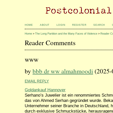
HOME
ABOUT
LOGIN
REGISTER
SEARCH
Home
>
The Long Partition and the Many Faces of Violence
>
Reader C
Reader Comments
www
by
bbb dr ww almahmoodi
(2025-
EMAIL REPLY
Goldankauf Hannover
Serhano’s Juwelier ist ein renommiertes Schm
das von Ahmed Serhan gegründet wurde. Bekann
Unternehmer seiner Branche in Deutschland, 
durch exklusive Schmuckstücke, herausragend