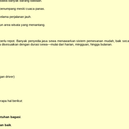
embawa banyak barang bawaan.
 penumpang meski cuaca panas.
elama perjalanan jauh.
pun area wisata yang menantang.
perlu repot. Banyak penyedia jasa sewa menawarkan sistem pemesanan mudah, baik seca
a disesuaikan dengan durasi sewa—mulai dari harian, mingguan, hingga bulanan.
gan driver)
apa hal berikut:
utuhan bagasi
.
gan baik
.