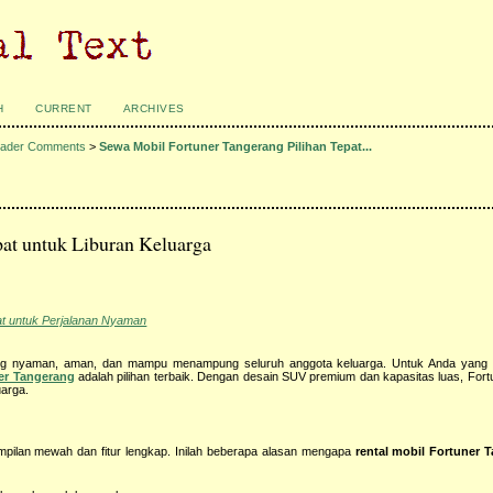
H
CURRENT
ARCHIVES
ader Comments
>
Sewa Mobil Fortuner Tangerang Pilihan Tepat...
pat untuk Liburan Keluarga
pat untuk Perjalanan Nyaman
g nyaman, aman, dan mampu menampung seluruh anggota keluarga. Untuk Anda yang ti
er Tangerang
adalah pilihan terbaik. Dengan desain SUV premium dan kapasitas luas, Fo
arga.
mpilan mewah dan fitur lengkap. Inilah beberapa alasan mengapa
rental mobil Fortuner 