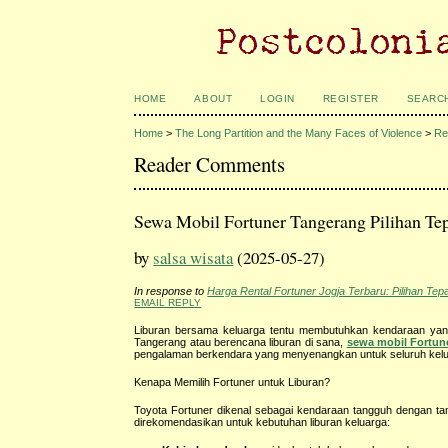
HOME
ABOUT
LOGIN
REGISTER
SEARC
Home
>
The Long Partition and the Many Faces of Violence
>
Re
Reader Comments
Sewa Mobil Fortuner Tangerang Pilihan Te
by
salsa wisata
(2025-05-27)
In response to
Harga Rental Fortuner Jogja Terbaru: Pilihan Te
EMAIL REPLY
Liburan bersama keluarga tentu membutuhkan kendaraan yan
Tangerang atau berencana liburan di sana,
sewa mobil Fortun
pengalaman berkendara yang menyenangkan untuk seluruh kelu
Kenapa Memilih Fortuner untuk Liburan?
Toyota Fortuner dikenal sebagai kendaraan tangguh dengan ta
direkomendasikan untuk kebutuhan liburan keluarga: