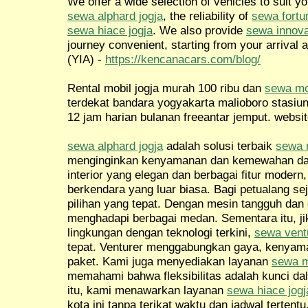
We offer a wide selection of vehicles to suit y
sewa alphard jogja
, the reliability of
sewa fortu
sewa hiace jogja
. We also provide
sewa innova
journey convenient, starting from your arrival a
(YIA) -
https://kencanacars.com/blog/
Rental mobil jogja murah 100 ribu dan
sewa mob
terdekat bandara yogyakarta malioboro stasiu
12 jam harian bulanan freeantar jemput. websit
sewa alphard jogja
adalah solusi terbaik
sewa m
menginginkan kenyamanan dan kemewahan dal
interior yang elegan dan berbagai fitur mode
berkendara yang luar biasa. Bagi petualang sej
pilihan yang tepat. Dengan mesin tangguh dan 
menghadapi berbagai medan. Sementara itu, j
lingkungan dengan teknologi terkini,
sewa ventu
tepat. Venturer menggabungkan gaya, kenyama
paket. Kami juga menyediakan layanan
sewa m
memahami bahwa fleksibilitas adalah kunci da
itu, kami menawarkan layanan
sewa hiace jogj
kota ini tanpa terikat waktu dan jadwal tertentu