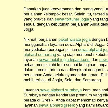
Dapatkan juga kenyamanan dan ruang yang l
perjalanan kelompok besar. Selain itu, tersedi
yang praktis dan
sewa fortuner jogja
yang tang
sesuai dengan kebutuhan perjalanan Anda de
Jogja.
Nikmati perjalanan
paket wisata jogja
dengan 
menggunakan layanan sewa Alphard di Jogja, 
menyediakan berbagai pilihan
sewa alphard jog
alphard semarang
yang siap memenuhi kebutuh
layanan
sewa mobil jogja lepas kunci
dan
sewa
bebas menjelajahi kota sesuai keinginan tanp
dalam kondisi prima dan dilengkapi dengan fas
perjalanan Anda selalu nyaman dan aman. Pil
mobil terbaik di Jogja, Solo, dan Semarang.
Layanan
sewa alphard surabaya
kami menjamin
Surabaya dengan kendaraan premium yang dileng
berada di Gresik, Anda dapat menikmati ken
layanan
sewa alphard gresik
yang kami tawark