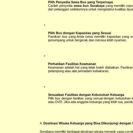
Pilih Penyedia Sewa Bus yang Terpercaya
Carilah penyedia
sewa bus Surabaya
yang memiliki repu
dari pelanggan sebelumnya untuk mengetahui kualitas laya
Pilih Bus dengan Kapasitas yang Sesuai
Pastikan bus yang Anda sewa memiliki kapasitas yang se
penumpang untuk bergerak dan merasa lebih nyaman.
Perhatikan Fasilitas Keamanan
Keamanan adalah hal yang tidak boleh diabaikan. Pastikan
pelampung atau alat pemadam kebakaran.
Sesuaikan Fasilitas dengan Kebutuhan Keluarga
Pilih bus dengan fasilitas yang sesuai dengan kebutuhan 
atau DVD. Jika ada anggota keluarga yang lebih tua, pasti
4.
Destinasi Wisata Keluarga yang Bisa Dikunjungi dengan
Surabaya memiliki berbagai destinasi wisata menarik yang coc