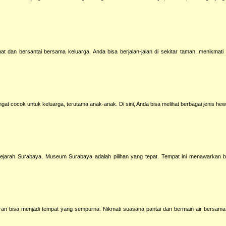
at dan bersantai bersama keluarga. Anda bisa berjalan-jalan di sekitar taman, menikmati
gat cocok untuk keluarga, terutama anak-anak. Di sini, Anda bisa melihat berbagai jenis he
sejarah Surabaya, Museum Surabaya adalah pilihan yang tepat. Tempat ini menawarkan b
ran bisa menjadi tempat yang sempurna. Nikmati suasana pantai dan bermain air bersam