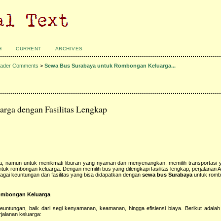
H
CURRENT
ARCHIVES
ader Comments
>
Sewa Bus Surabaya untuk Rombongan Keluarga...
rga dengan Fasilitas Lengkap
, namun untuk menikmati liburan yang nyaman dan menyenangkan, memilih transportasi y
tuk rombongan keluarga. Dengan memilih bus yang dilengkapi fasilitas lengkap, perjalanan 
bagai keuntungan dan fasilitas yang bisa didapatkan dengan
sewa bus Surabaya
untuk romb
ombongan Keluarga
ungan, baik dari segi kenyamanan, keamanan, hingga efisiensi biaya. Berikut adalah
rjalanan keluarga: