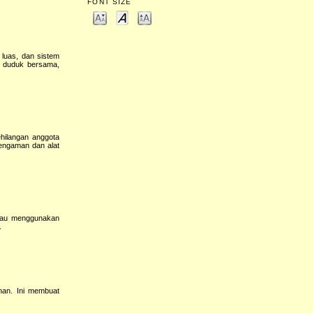
FONT SIZE
luas, dan sistem
t duduk bersama,
hilangan anggota
 pengaman dan alat
atau menggunakan
.
nan. Ini membuat