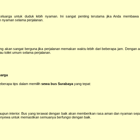
eluarga untuk duduk lebih nyaman. Ini sangat penting terutama jika Anda membawa
n nyaman selama perjalanan.
ng akan sangat berguna jika perjalanan memakan waktu lebih dari beberapa jam. Dengan adan
tau toilet umum selama perjalanan.
uarga
eberapa tips dalam memilih
sewa bus Surabaya
yang tepat:
 maupun interior. Bus yang terawat dengan baik akan memberikan rasa aman dan nyaman sepa
nyewa untuk memastikan semuanya berfungsi dengan baik.