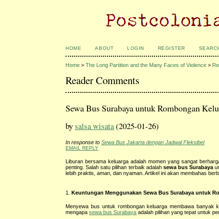
HOME
ABOUT
LOGIN
REGISTER
SEARC
Home
>
The Long Partition and the Many Faces of Violence
>
Re
Reader Comments
Sewa Bus Surabaya untuk Rombongan Kelua
by
salsa wisata
(2025-01-26)
In response to
Sewa Bus Jakarta dengan Jadwal Fleksibel
EMAIL REPLY
Liburan bersama keluarga adalah momen yang sangat berharga
penting. Salah satu pilihan terbaik adalah
sewa bus Surabaya
un
lebih praktis, aman, dan nyaman. Artikel ini akan membahas ber
1.
Keuntungan Menggunakan Sewa Bus Surabaya untuk R
Menyewa bus untuk rombongan keluarga membawa banyak keunt
mengapa
sewa bus Surabaya
adalah pilihan yang tepat untuk pe