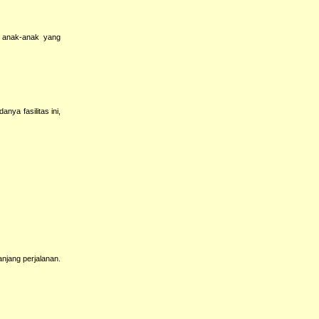
 anak-anak yang
ya fasilitas ini,
njang perjalanan.