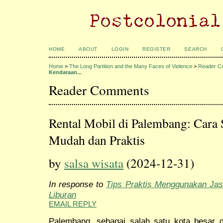
HOME
ABOUT
LOGIN
REGISTER
SEARCH
Home
>
The Long Partition and the Many Faces of Violence
>
Reader C
Kendaraan...
Reader Comments
Rental Mobil di Palembang: Cara
Mudah dan Praktis
by
salsa wisata
(2024-12-31)
In response to
Tips Praktis Menggunakan Jas
Liburan
EMAIL REPLY
Palembang, sebagai salah satu kota besar 