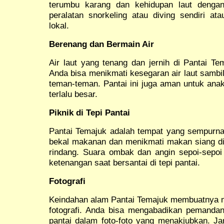
terumbu karang dan kehidupan laut denga
peralatan snorkeling atau diving sendiri a
lokal.
Berenang dan Bermain Air
Air laut yang tenang dan jernih di Pantai Te
Anda bisa menikmati kesegaran air laut sambi
teman-teman. Pantai ini juga aman untuk ana
terlalu besar.
Piknik di Tepi Pantai
Pantai Temajuk adalah tempat yang sempurn
bekal makanan dan menikmati makan siang d
rindang. Suara ombak dan angin sepoi-sep
ketenangan saat bersantai di tepi pantai.
Fotografi
Keindahan alam Pantai Temajuk membuatnya m
fotografi. Anda bisa mengabadikan pemandanga
pantai dalam foto-foto yang menakjubkan. 