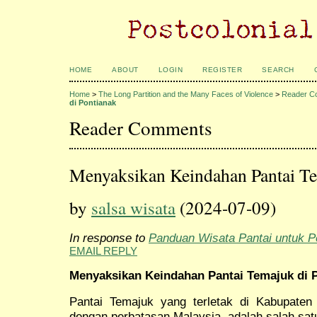
HOME
ABOUT
LOGIN
REGISTER
SEARCH
Home
>
The Long Partition and the Many Faces of Violence
>
Reader C
di Pontianak
Reader Comments
Menyaksikan Keindahan Pantai Te
by
salsa wisata
(2024-07-09)
In response to
Panduan Wisata Pantai untuk P
EMAIL REPLY
Menyaksikan Keindahan Pantai Temajuk di 
Pantai Temajuk yang terletak di Kabupaten
dengan perbatasan Malaysia, adalah salah sa