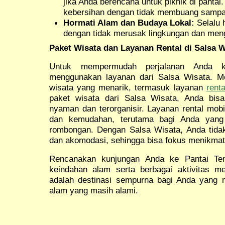
jika Anda berencana untuk piknik di pantai
kebersihan dengan tidak membuang samp
Hormati Alam dan Budaya Lokal:
Selalu 
dengan tidak merusak lingkungan dan meng
Paket Wisata dan Layanan Rental di Salsa W
Untuk mempermudah perjalanan Anda k
menggunakan layanan dari Salsa Wisata. M
wisata yang menarik, termasuk layanan
rent
paket wisata dari Salsa Wisata, Anda bisa
nyaman dan terorganisir. Layanan rental m
dan kemudahan, terutama bagi Anda yang 
rombongan. Dengan Salsa Wisata, Anda tidak 
dan akomodasi, sehingga bisa fokus menikmati
Rencanakan kunjungan Anda ke Pantai Tem
keindahan alam serta berbagai aktivitas me
adalah destinasi sempurna bagi Anda yang 
alam yang masih alami.