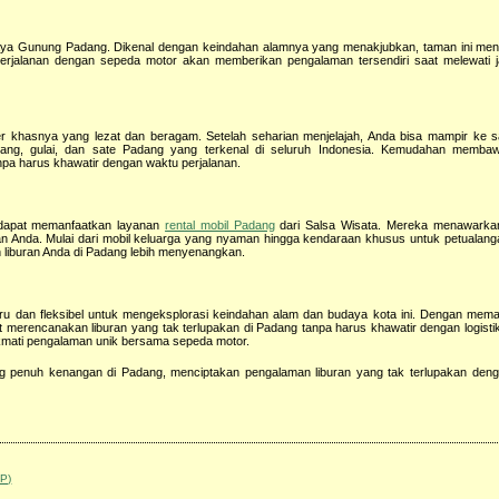
Raya Gunung Padang. Dikenal dengan keindahan alamnya yang menakjubkan, taman ini men
jalanan dengan sepeda motor akan memberikan pengalaman tersendiri saat melewati ja
er khasnya yang lezat dan beragam. Setelah seharian menjelajah, Anda bisa mampir ke 
ang, gulai, dan sate Padang yang terkenal di seluruh Indonesia. Kemudahan memba
anpa harus khawatir dengan waktu perjalanan.
 dapat memanfaatkan layanan
rental mobil Padang
dari Salsa Wisata. Mereka menawarkan 
 Anda. Mulai dari mobil keluarga yang nyaman hingga kendaraan khusus untuk petualanga
 liburan Anda di Padang lebih menyenangkan.
ru dan fleksibel untuk mengeksplorasi keindahan alam dan budaya kota ini. Dengan mema
 merencanakan liburan yang tak terlupakan di Padang tanpa harus khawatir dengan logistik 
nikmati pengalaman unik bersama sepeda motor.
g penuh kenangan di Padang, menciptakan pengalaman liburan yang tak terlupakan de