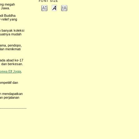
FONT SIZE
yang megah
i Jawa.
ndi Buddha
relief yang
 banyak koleksi
buatnya mudah
utama, pendopo,
dan menikmati
 pada abad ke-17
 dan berkesan.
sewa Elf Jogja
.
ompetitif dan
kan mendapatkan
an perjalanan