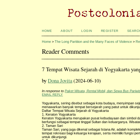
HOME
ABOUT
LOGIN
REGISTER
SEARC
Home
>
The Long Partition and the Many Faces of Violence
>
Re
Reader Comments
7 Tempat Wisata Sejarah di Yogyakarta ya
by
Dona Jovita
(2024-06-10)
In response to
Paket Wisata, Rental Mobil, dan Sewa Bus Pariwi
EMAIL REPLY
Yogyakarta, sering disebut sebagai kota budaya, menyimpan seju
menawarkan banyak tempat bersejarah yang patut untuk dikunjung
Daftar Tempat Wisata Sejarah di Yogyakarta
1. Keraton Yogyakarta
Keraton Yogyakarta merupakan pusat kebudayaan dan simbol dar
berfungsi sebagai tempat tinggal Sultan dan keluarganya. Wisa
2. Taman Sari
Taman Sari, yang juga dikenal sebagai Istana Air, adalah kom
tempat rekreasi bagi keluarga kerajaan, serta memiliki fungsi 
untuk dikunjungi.