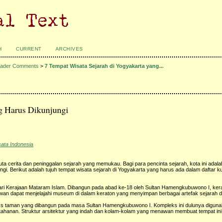
H
CURRENT
ARCHIVES
ader Comments
>
7 Tempat Wisata Sejarah di Yogyakarta yang...
ng Harus Dikunjungi
sata Indonesia
ta cerita dan peninggalan sejarah yang memukau. Bagi para pencinta sejarah, kota ini adal
i. Berikut adalah tujuh tempat wisata sejarah di Yogyakarta yang harus ada dalam daftar k
i Kerajaan Mataram Islam. Dibangun pada abad ke-18 oleh Sultan Hamengkubuwono I, kera
tawan dapat menjelajahi museum di dalam keraton yang menyimpan berbagai artefak sejarah 
pleks taman yang dibangun pada masa Sultan Hamengkubuwono I. Kompleks ini dulunya digun
pertahanan. Struktur arsitektur yang indah dan kolam-kolam yang menawan membuat tempat in