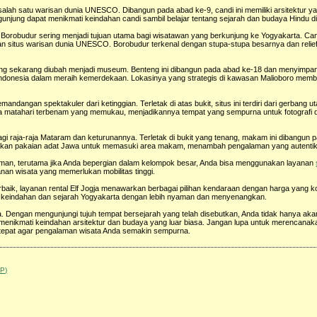
salah satu warisan dunia UNESCO. Dibangun pada abad ke-9, candi ini memiliki arsitektur 
njung dapat menikmati keindahan candi sambil belajar tentang sejarah dan budaya Hindu d
di Borobudur sering menjadi tujuan utama bagi wisatawan yang berkunjung ke Yogyakarta. Ca
an situs warisan dunia UNESCO. Borobudur terkenal dengan stupa-stupa besarnya dan relief-
ng sekarang diubah menjadi museum. Benteng ini dibangun pada abad ke-18 dan menyimpan
ndonesia dalam meraih kemerdekaan. Lokasinya yang strategis di kawasan Malioboro mem
angan spektakuler dari ketinggian. Terletak di atas bukit, situs ini terdiri dari gerbang 
 matahari terbenam yang memukau, menjadikannya tempat yang sempurna untuk fotografi 
bagi raja-raja Mataram dan keturunannya. Terletak di bukit yang tenang, makam ini dibangun
akan pakaian adat Jawa untuk memasuki area makam, menambah pengalaman yang autentik
aman, terutama jika Anda bepergian dalam kelompok besar, Anda bisa menggunakan layanan
nan wisata yang memerlukan mobilitas tinggi.
 terbaik, layanan rental Elf Jogja menawarkan berbagai pilihan kendaraan dengan harga yang k
hi keindahan dan sejarah Yogyakarta dengan lebih nyaman dan menyenangkan.
a. Dengan mengunjungi tujuh tempat bersejarah yang telah disebutkan, Anda tidak hanya a
 menikmati keindahan arsitektur dan budaya yang luar biasa. Jangan lupa untuk merencanak
tepat agar pengalaman wisata Anda semakin sempurna.