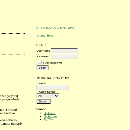
OPEN JOURNAL SYSTEMS
Journal Help
USER
Username
Password
Remember me
JOURNAL CONTENT
Search
Search Scope
ah surga yang
unjungan Anda.
Browse
ton ini masih
By Issue
dan budaya.
By Author
By Title
akan sebagai
i sangat menarik