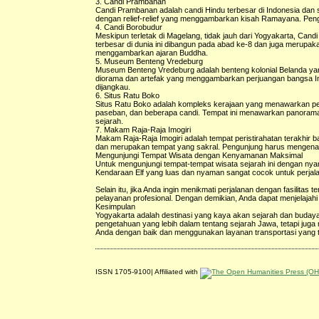
3. Candi Prambanan
Candi Prambanan adalah candi Hindu terbesar di Indonesia dan 
dengan relief-relief yang menggambarkan kisah Ramayana. Pengu
4. Candi Borobudur
Meskipun terletak di Magelang, tidak jauh dari Yogyakarta, Can
terbesar di dunia ini dibangun pada abad ke-8 dan juga merupak
menggambarkan ajaran Buddha.
5. Museum Benteng Vredeburg
Museum Benteng Vredeburg adalah benteng kolonial Belanda ya
diorama dan artefak yang menggambarkan perjuangan bangsa I
dijangkau.
6. Situs Ratu Boko
Situs Ratu Boko adalah kompleks kerajaan yang menawarkan pemand
paseban, dan beberapa candi. Tempat ini menawarkan panorama
sejarah.
7. Makam Raja-Raja Imogiri
Makam Raja-Raja Imogiri adalah tempat peristirahatan terakhir 
dan merupakan tempat yang sakral. Pengunjung harus mengen
Mengunjungi Tempat Wisata dengan Kenyamanan Maksimal
Untuk mengunjungi tempat-tempat wisata sejarah ini dengan ny
Kendaraan Elf yang luas dan nyaman sangat cocok untuk perjala
Selain itu, jika Anda ingin menikmati perjalanan dengan fasilitas
pelayanan profesional. Dengan demikian, Anda dapat menjelaja
Kesimpulan
Yogyakarta adalah destinasi yang kaya akan sejarah dan buday
pengetahuan yang lebih dalam tentang sejarah Jawa, tetapi juga
Anda dengan baik dan menggunakan layanan transportasi yang 
ISSN 1705-9100| Affiliated with