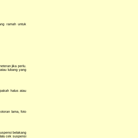
ang ramah untuk
teran jika perlu.
 atau lubang yang
pakah halus atau
otoran lama, foto
suspensi belakang
lalu cek suspensi