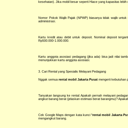
kesehatan). Jika mobil besar seperti Hiace yang kapasitas lebi
Nomor Pokok Wajib Pajak (NPWP) biasanya tidak wajib untuk s
administrasi.
Kartu kredit atau debit untuk deposit. Nominal deposit ter
Rp500.000-1.000.000.
Kartu anggota asosiasi pedagang (jika ada) bisa jadi nilai ta
menunjukkan kartu anggota asosiasi.
3. Cari Rental yang Spesialis Melayani Pedagang
Nggak semua
rental mobil Jakarta Pusat
mengerti kebutuhan p
Tanyakan langsung ke rental: Apakah pernah melayani pedaga
angkut barang berat (jelaskan estimasi berat barangmu)? Apaka
Cek Google Maps dengan kata kunci "
rental mobil Jakarta Pu
mengangkut barang.