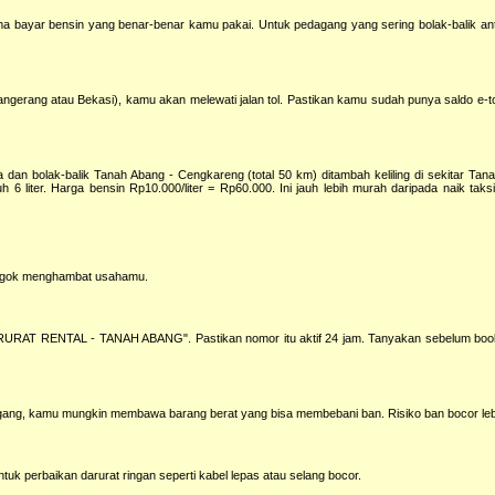
uma bayar bensin yang benar-benar kamu pakai. Untuk pedagang yang sering bolak-balik antar
angerang atau Bekasi), kamu akan melewati jalan tol. Pastikan kamu sudah punya saldo e-to
dan bolak-balik Tanah Abang - Cengkareng (total 50 km) ditambah keliling di sekitar Tan
h 6 liter. Harga bensin Rp10.000/liter = Rp60.000. Ini jauh lebih murah daripada naik taks
mogok menghambat usahamu.
ARURAT RENTAL - TANAH ABANG". Pastikan nomor itu aktif 24 jam. Tanyakan sebelum booki
ang, kamu mungkin membawa barang berat yang bisa membebani ban. Risiko ban bocor lebih
ntuk perbaikan darurat ringan seperti kabel lepas atau selang bocor.