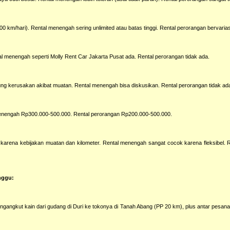
200 km/hari). Rental menengah sering unlimited atau batas tinggi. Rental perorangan bervarias
tal menengah seperti Molly Rent Car Jakarta Pusat ada. Rental perorangan tidak ada.
ung kerusakan akibat muatan. Rental menengah bisa diskusikan. Rental perorangan tidak ad
menengah Rp300.000-500.000. Rental perorangan Rp200.000-500.000.
 karena kebijakan muatan dan kilometer. Rental menengah sangat cocok karena fleksibel. 
nggu:
engangkut kain dari gudang di Duri ke tokonya di Tanah Abang (PP 20 km), plus antar pesana