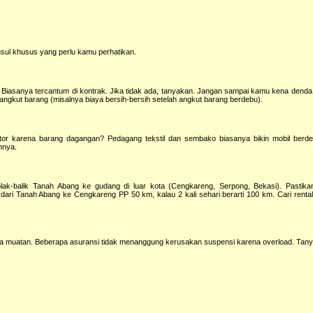
sul khusus yang perlu kamu perhatikan.
 Biasanya tercantum di kontrak. Jika tidak ada, tanyakan. Jangan sampai kamu kena denda
gkut barang (misalnya biaya bersih-bersih setelah angkut barang berdebu).
otor karena barang dagangan? Pedagang tekstil dan sembako biasanya bikin mobil berdeb
nnya.
ak-balik Tanah Abang ke gudang di luar kota (Cengkareng, Serpong, Bekasi). Pastikan
 dari Tanah Abang ke Cengkareng PP 50 km, kalau 2 kali sehari berarti 100 km. Cari rental
a muatan. Beberapa asuransi tidak menanggung kerusakan suspensi karena overload. Tany