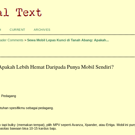
H
CURRENT
ARCHIVES
ader Comments
>
Sewa Mobil Lepas Kunci di Tanah Abang: Apakah...
Apakah Lebih Hemat Daripada Punya Mobil Sendiri?
k Pedagang
utuhan spesifikmu sebagai pedagang.
tapi bulky (memakan tempat), pilih MPV seperti Avanza, Xpander, atau Ertiga. Mobil ini pun
pasitas bawaan bisa 10-15 kardus baju.