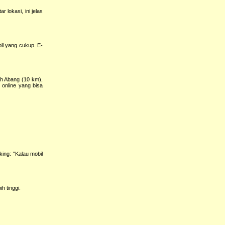
 lokasi, ini jelas
ll yang cukup. E-
ah Abang (10 km),
i online yang bisa
ng: "Kalau mobil
 tinggi.