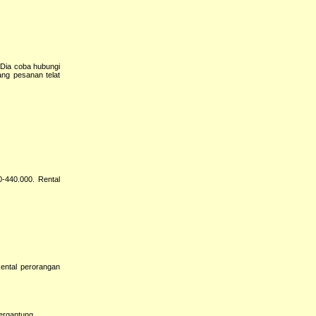
 Dia coba hubungi
ang pesanan telat
-440.000. Rental
ental perorangan
tergantung.