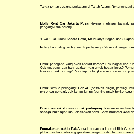
Tanya teman sesama pedagang di Tanah Abang. Rekomendasi dar
Molly Rent Car Jakarta Pusat
dikenal melayani banyak p
pengangkutan barang.
4. Cek Fisik Mobil Secara Detail, Khususnya Bagasi dan Suspen
Ini langkah paling penting untuk pedagang! Cek mobil dengan 
Untuk pedagang yang akan angkut barang: Cek bagasi dan ruang
Cek suspensi dan ban: apakah kuat untuk beban berat? Perhati
bisa merusak barang? Cek atap mobil: jika kamu berencana pakai
Untuk semua pedagang: Cek AC (pastikan dingin, penting unt
tersendat-sendat), cek lampu-lampu (penting untuk berkendara m
Dokumentasi khusus untuk pedagang:
Rekam video kondisi
sebagai bukti agar tidak disalahkan nanti. Catat kilometer awal d
Pengalaman pahit:
Pak Ahmad, pedagang kaos di Blok G, sewa
jeblok dan ban belakang gesekan dengan bodi. Dia harus menge