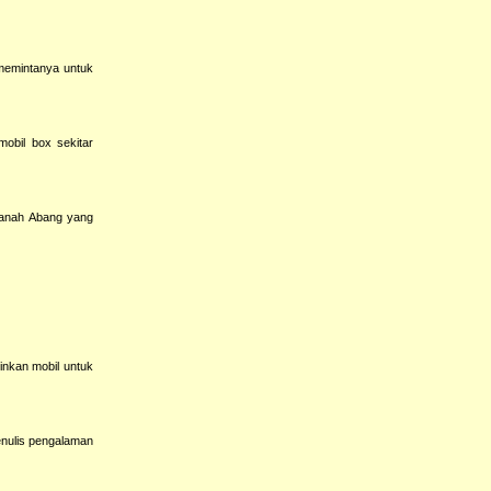
 memintanya untuk
obil box sekitar
anah Abang yang
nkan mobil untuk
enulis pengalaman