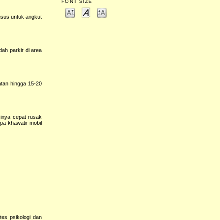
FONT SIZE
husus untuk angkut
ah parkir di area
atan hingga 15-20
inya cepat rusak
npa khawatir mobil
tes psikologi dan