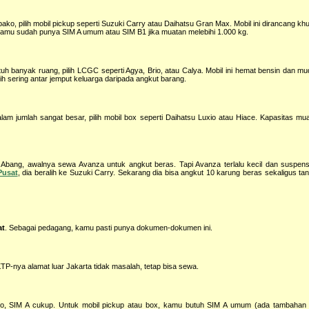
ako, pilih mobil pickup seperti Suzuki Carry atau Daihatsu Gran Max. Mobil ini dirancang k
 kamu sudah punya SIM A umum atau SIM B1 jika muatan melebihi 1.000 kg.
h banyak ruang, pilih LCGC seperti Agya, Brio, atau Calya. Mobil ini hemat bensin dan mud
 sering antar jemput keluarga daripada angkut barang.
m jumlah sangat besar, pilih mobil box seperti Daihatsu Luxio atau Hiace. Kapasitas mu
bang, awalnya sewa Avanza untuk angkut beras. Tapi Avanza terlalu kecil dan suspens
Pusat
, dia beralih ke Suzuki Carry. Sekarang dia bisa angkut 10 karung beras sekaligus ta
at
. Sebagai pedagang, kamu pasti punya dokumen-dokumen ini.
TP-nya alamat luar Jakarta tidak masalah, tetap bisa sewa.
Brio, SIM A cukup. Untuk mobil pickup atau box, kamu butuh SIM A umum (ada tambahan 