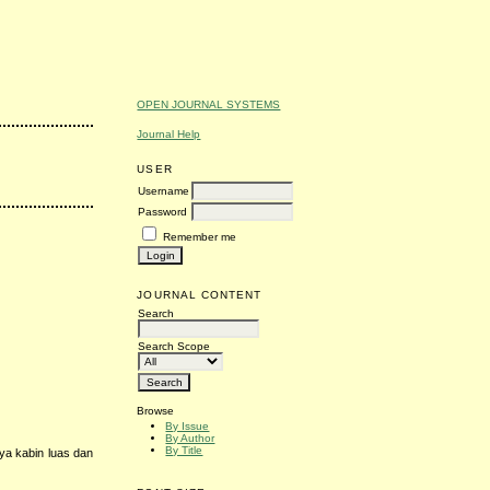
OPEN JOURNAL SYSTEMS
Journal Help
USER
Username
Password
Remember me
JOURNAL CONTENT
Search
Search Scope
Browse
By Issue
By Author
By Title
ya kabin luas dan