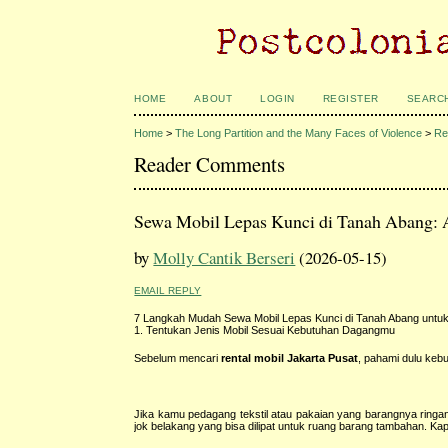
HOME
ABOUT
LOGIN
REGISTER
SEARC
Home
>
The Long Partition and the Many Faces of Violence
>
Re
Reader Comments
Sewa Mobil Lepas Kunci di Tanah Abang: 
by
Molly Cantik Berseri
(2026-05-15)
EMAIL REPLY
7 Langkah Mudah Sewa Mobil Lepas Kunci di Tanah Abang untu
1. Tentukan Jenis Mobil Sesuai Kebutuhan Dagangmu
Sebelum mencari
rental mobil Jakarta Pusat
, pahami dulu keb
Jika kamu pedagang tekstil atau pakaian yang barangnya ringan 
jok belakang yang bisa dilipat untuk ruang barang tambahan. Ka