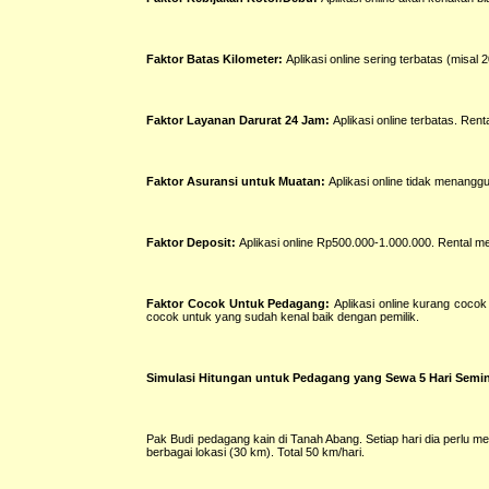
Faktor Batas Kilometer:
Aplikasi online sering terbatas (misal 
Faktor Layanan Darurat 24 Jam:
Aplikasi online terbatas. Ren
Faktor Asuransi untuk Muatan:
Aplikasi online tidak menangg
Faktor Deposit:
Aplikasi online Rp500.000-1.000.000. Rental 
Faktor Cocok Untuk Pedagang:
Aplikasi online kurang cocok
cocok untuk yang sudah kenal baik dengan pemilik.
Simulasi Hitungan untuk Pedagang yang Sewa 5 Hari Semi
Pak Budi pedagang kain di Tanah Abang. Setiap hari dia perlu m
berbagai lokasi (30 km). Total 50 km/hari.