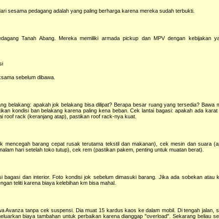
i sesama pedagang adalah yang paling berharga karena mereka sudah terbukti.
edagang Tanah Abang. Mereka memiliki armada pickup dan MPV dengan kebijakan y
si
seksama sebelum dibawa.
 belakang: apakah jok belakang bisa dilipat? Berapa besar ruang yang tersedia? Bawa me
kan kondisi ban belakang karena paling kena beban. Cek lantai bagasi: apakah ada karat
 roof rack (keranjang atap), pastikan roof rack-nya kuat.
uk mencegah barang cepat rusak terutama tekstil dan makanan), cek mesin dan suara (a
alam hari setelah toko tutup), cek rem (pastikan pakem, penting untuk muatan berat).
 bagasi dan interior. Foto kondisi jok sebelum dimasuki barang. Jika ada sobekan atau k
engan teliti karena biaya kelebihan km bisa mahal.
 Avanza tanpa cek suspensi. Dia muat 15 kardus kaos ke dalam mobil. Di tengah jalan, 
luarkan biaya tambahan untuk perbaikan karena dianggap "overload". Sekarang beliau se