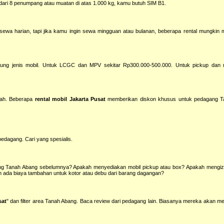
h dari 8 penumpang atau muatan di atas 1.000 kg, kamu butuh SIM B1.
ewa harian, tapi jika kamu ingin sewa mingguan atau bulanan, beberapa rental mungkin
gantung jenis mobil. Untuk LCGC dan MPV sekitar Rp300.000-500.000. Untuk pickup dan m
mbah. Beberapa
rental mobil Jakarta Pusat
memberikan diskon khusus untuk pedagang T
edagang. Cari yang spesialis.
ng Tanah Abang sebelumnya? Apakah menyediakan mobil pickup atau box? Apakah mengizi
h ada biaya tambahan untuk kotor atau debu dari barang dagangan?
sat
" dan filter area Tanah Abang. Baca review dari pedagang lain. Biasanya mereka akan m