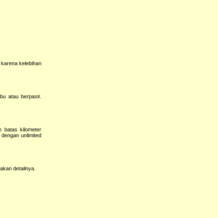
 karena kelebihan
u atau berpasir.
 batas kilometer
 dengan unlimited
akan detailnya.