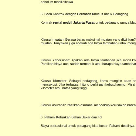
sebelum mobil dibawa.
5. Baca Kontrak dengan Perhatian Khusus untuk Pedagang
Kontrak
rental mobil Jakarta Pusat
untuk pedagang punya klau
Klausul muatan: Berapa batas maksimal muatan yang diizinkan?
muatan. Tanyakan juga apakah ada biaya tambahan untuk mengan
Klausul kebersihan: Apakah ada biaya tambahan jika mobil k
Pastikan biaya cuci sudah termasuk atau berapa biaya tambaha
Klausul kilometer: Sebagai pedagang, kamu mungkin akan bol
mencukupi. Jika terbatas, hitung perkiraan kebutuhanmu. Misal
kilometer atau batas yang tinggi.
Klausul asuransi: Pastikan asuransi mencakup kerusakan karen
6. Pahami Kebijakan Bahan Bakar dan Tol
Biaya operasional untuk pedagang bisa besar. Pahami detailnya.