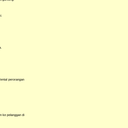
i.
a.
Rental perorangan
n ke pelanggan di