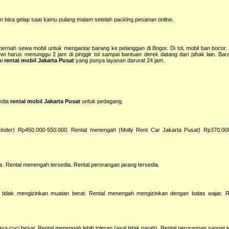
an bisa gelap saat kamu pulang malam setelah packing pesanan online.
pernah sewa mobil untuk mengantar barang ke pelanggan di Bogor. Di tol, mobil ban bocor.
wi harus menunggu 2 jam di pinggir tol sampai bantuan derek datang dari pihak lain. Bar
ai
rental mobil Jakarta Pusat
yang punya layanan darurat 24 jam.
yedia
rental mobil Jakarta Pusat
untuk pedagang.
 Tinder) Rp450.000-550.000. Rental menengah (Molly Rent Car Jakarta Pusat) Rp370.000
as. Rental menengah tersedia. Rental perorangan jarang tersedia.
 tidak mengizinkan muatan berat. Rental menengah mengizinkan dengan batas wajar. R
aya cuci besar. Rental menengah lebih toleran (asal tidak parah). Rental perorangan sangat 