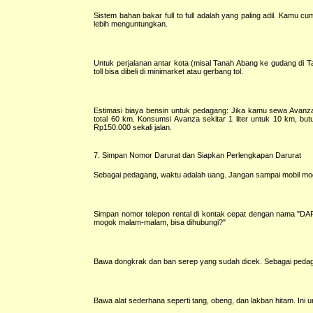
Sistem bahan bakar full to full adalah yang paling adil. Kamu c
lebih menguntungkan.
Untuk perjalanan antar kota (misal Tanah Abang ke gudang di T
toll bisa dibeli di minimarket atau gerbang tol.
Estimasi biaya bensin untuk pedagang: Jika kamu sewa Avanza 
total 60 km. Konsumsi Avanza sekitar 1 liter untuk 10 km, butu
Rp150.000 sekali jalan.
7. Simpan Nomor Darurat dan Siapkan Perlengkapan Darurat
Sebagai pedagang, waktu adalah uang. Jangan sampai mobil 
Simpan nomor telepon rental di kontak cepat dengan nama "D
mogok malam-malam, bisa dihubungi?"
Bawa dongkrak dan ban serep yang sudah dicek. Sebagai pedag
Bawa alat sederhana seperti tang, obeng, dan lakban hitam. Ini u