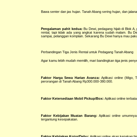
Bawa senter dan jas hujan. Tanah Abang sering hujan, dan jalan
Pengalaman pahit kedua:
Bu Dewi, pedagang hijab di Blok A, 
rental, tapi tidak ada yang angkat karena sudah malam. Bu De
sampai, pelanggan komplain. Sekarang Bu Dewi hanya mau pak
Perbandingan Tiga Jenis Rental untuk Pedagang Tanah Abang
Agar kamu lebih mudah memilih, mari bandingkan tiga jenis pen
Faktor Harga Sewa Harian Avanza:
Aplikasi online (Migo,
perorangan di Tanah Abang Rp300.000-380.000.
Faktor Ketersediaan Mobil Pickup/Box:
Aplikasi online terbat
Faktor Kebijakan Muatan Barang:
Aplikasi online umumnya
tergantung kesepakatan.
Faktor Kebijakan Kotor/Debu:
Aplikasi online akan kenakan bi