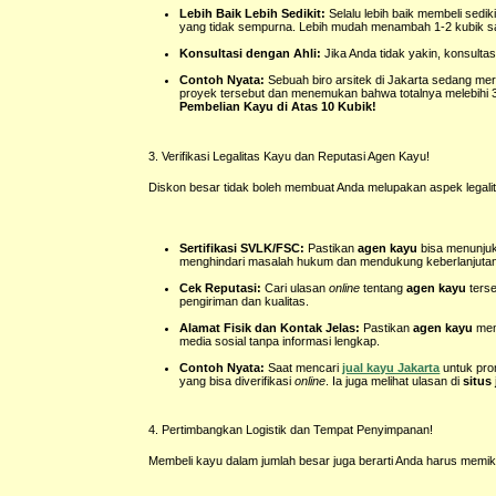
Lebih Baik Lebih Sedikit:
Selalu lebih baik membeli sedi
yang tidak sempurna. Lebih mudah menambah 1-2 kubik saa
Konsultasi dengan Ahli:
Jika Anda tidak yakin, konsulta
Contoh Nyata:
Sebuah biro arsitek di Jakarta sedang me
proyek tersebut dan menemukan bahwa totalnya melebihi
Pembelian Kayu di Atas 10 Kubik!
3. Verifikasi Legalitas Kayu dan Reputasi Agen Kayu!
Diskon besar tidak boleh membuat Anda melupakan aspek legali
Sertifikasi SVLK/FSC:
Pastikan
agen kayu
bisa menunjukk
menghindari masalah hukum dan mendukung keberlanjuta
Cek Reputasi:
Cari ulasan
online
tentang
agen kayu
terse
pengiriman dan kualitas.
Alamat Fisik dan Kontak Jelas:
Pastikan
agen kayu
memi
media sosial tanpa informasi lengkap.
Contoh Nyata:
Saat mencari
jual kayu Jakarta
untuk pro
yang bisa diverifikasi
online
. Ia juga melihat ulasan di
situs
4. Pertimbangkan Logistik dan Tempat Penyimpanan!
Membeli kayu dalam jumlah besar juga berarti Anda harus memik