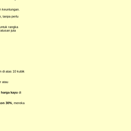
in keuntungan.
, tanpa perlu
untuk rangka
atusan juta
 di atas 10 kubik
r atau
n
harga kayu
di
kon 30%
, mereka