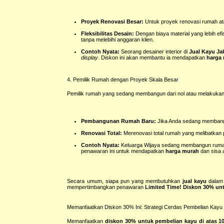
Proyek Renovasi Besar:
Untuk proyek renovasi rumah ata
Fleksibilitas Desain:
Dengan biaya material yang lebih efisi
tanpa melebihi anggaran klien.
Contoh Nyata:
Seorang desainer interior di
Jual Kayu Ja
display
. Diskon ini akan membantu ia mendapatkan
harga
4. Pemilik Rumah dengan Proyek Skala Besar
Pemilik rumah yang sedang membangun dari nol atau melakukan
Pembangunan Rumah Baru:
Jika Anda sedang membangu
Renovasi Total:
Merenovasi total rumah yang melibatkan p
Contoh Nyata:
Keluarga Wijaya sedang membangun rumah
penawaran ini untuk mendapatkan
harga murah
dan sisa 
Secara umum, siapa pun yang membutuhkan
jual kayu
dalam 
mempertimbangkan penawaran
Limited Time! Diskon 30% unt
Memanfaatkan Diskon 30% Ini: Strategi Cerdas Pembelian Kayu
Memanfaatkan
diskon 30% untuk pembelian kayu di atas 1