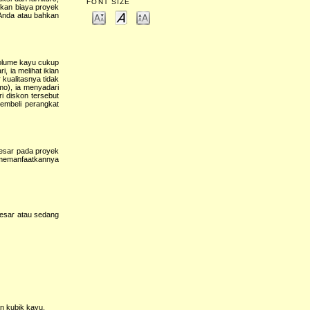
FONT SIZE
ekan biaya proyek
 Anda atau bahkan
volume kayu cukup
i, ia melihat iklan
r kualitasnya tidak
mo), ia menyadari
 diskon tersebut
membeli perangkat
esar pada proyek
a memanfaatkannya
besar atau sedang
n kubik kayu.