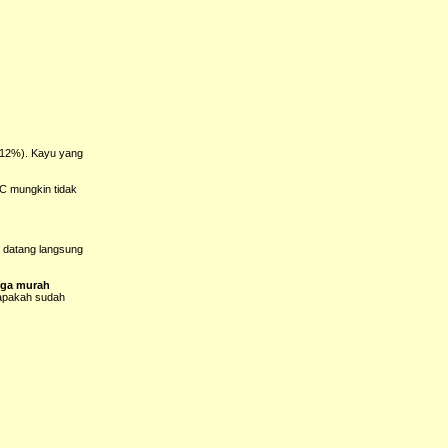
8-12%). Kayu yang
C mungkin tidak
a datang langsung
arga murah
 apakah sudah