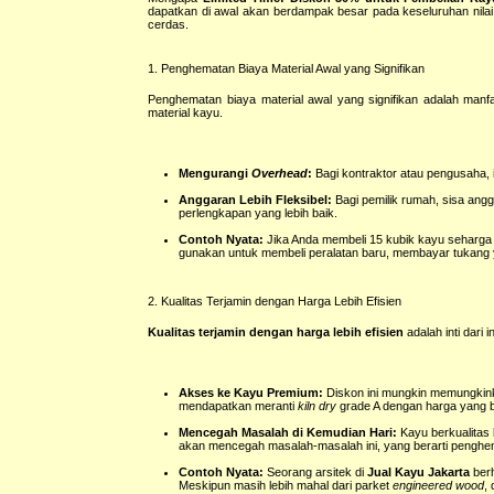
dapatkan di awal akan berdampak besar pada keseluruhan nila
cerdas.
1. Penghematan Biaya Material Awal yang Signifikan
Penghematan biaya material awal yang signifikan adalah manfa
material kayu.
Mengurangi
Overhead
:
Bagi kontraktor atau pengusaha, 
Anggaran Lebih Fleksibel:
Bagi pemilik rumah, sisa ang
perlengkapan yang lebih baik.
Contoh Nyata:
Jika Anda membeli 15 kubik kayu seharga Rp
gunakan untuk membeli peralatan baru, membayar tukang y
2. Kualitas Terjamin dengan Harga Lebih Efisien
Kualitas terjamin dengan harga lebih efisien
adalah inti dari
Akses ke Kayu Premium:
Diskon ini mungkin memungkinka
mendapatkan meranti
kiln dry
grade A dengan harga yang b
Mencegah Masalah di Kemudian Hari:
Kayu berkualitas
akan mencegah masalah-masalah ini, yang berarti penghe
Contoh Nyata:
Seorang arsitek di
Jual Kayu Jakarta
berh
Meskipun masih lebih mahal dari parket
engineered wood
,