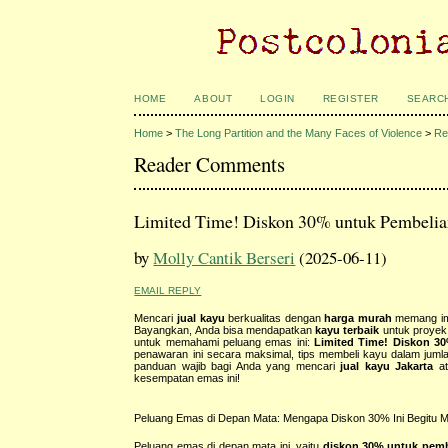
HOME
ABOUT
LOGIN
REGISTER
SEARC
Home
>
The Long Partition and the Many Faces of Violence
>
Re
Reader Comments
Limited Time! Diskon 30% untuk Pembelia
by
Molly Cantik Berseri
(2025-06-11)
EMAIL REPLY
Mencari
jual kayu
berkualitas dengan
harga murah
memang imp
Bayangkan, Anda bisa mendapatkan
kayu terbaik
untuk proyek
untuk memahami peluang emas ini:
Limited Time! Diskon 30
penawaran ini secara maksimal, tips membeli kayu dalam jumlah
panduan wajib bagi Anda yang mencari
jual kayu Jakarta
at
kesempatan emas ini!
Peluang Emas di Depan Mata: Mengapa Diskon 30% Ini Begitu 
Peluang emas di depan mata ini, yaitu
diskon 30% untuk pembe