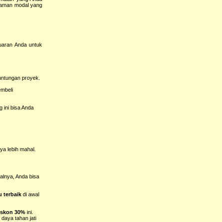
anaman modal yang
uaran Anda untuk
untungan proyek.
embeli
 ini bisa Anda
nya lebih mahal.
alnya, Anda bisa
u terbaik
di awal
iskon 30%
ini.
daya tahan jati