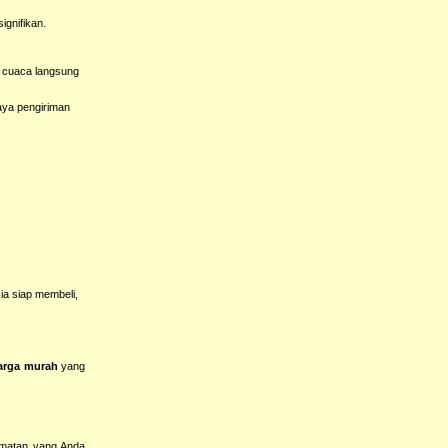
ignifikan.
ri cuaca langsung
aya pengiriman
ia siap membeli,
arga murah
yang
matan yang Anda