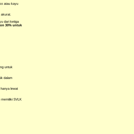
oss
atau kayu
 akurat.
u dari ketiga
kon 30% untuk
ing untuk
aik dalam
 hanya lewat
u memiliki SVLK