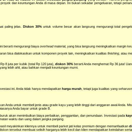
i proyek dan keuntungan Anda di masa depan. Ini bukan sekadar pengeluaran, tetapi pen
at paling jelas.
Diskon 30%
untuk volume besar akan langsung mengurangi total pengel
ini berarti mengurangi biaya
overhead
material, yang bisa langsung meningkatkan margin ke
garan bisa dialokasikan untuk komponen proyek lain, meningkatkan kualitas
finishing
, atau m
 8 juta per kubik (total Rp 120 juta),
diskon 30%
berarti Anda menghemat Rp 36 juta! Uang
ang lebih ahli, atau bahkan menjadi keuntungan murni.
 investasi ini. Anda tidak hanya mendapatkan
harga murah
, tetapi juga kualitas yang seharus
n Anda untuk membeli jenis atau grade kayu yang lebih tinggi dari anggaran awal Anda. Mis
iasanya Anda bayar untuk grade B.
 buruk akan menimbulkan biaya perbaikan, penggantian, dan penundaan. Investasi pada
kay
matan waktu dan uang dalam jangka panjang.
asil meyakinkan kliennya untuk membeli parket jati kelas premium dengan memanfaatkan
d
 diskon tersebut membuat selisih harganya lebih kecil dan klien mendapatkan keindahan serta 