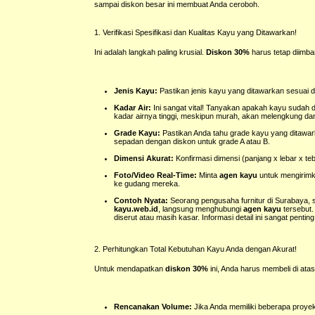
sampai diskon besar ini membuat Anda ceroboh.
1. Verifikasi Spesifikasi dan Kualitas Kayu yang Ditawarkan!
Ini adalah langkah paling krusial.
Diskon 30%
harus tetap diimba
Jenis Kayu:
Pastikan jenis kayu yang ditawarkan sesuai de
Kadar Air:
Ini sangat vital! Tanyakan apakah kayu sudah d
kadar airnya tinggi, meskipun murah, akan melengkung dan
Grade Kayu:
Pastikan Anda tahu grade kayu yang ditawa
sepadan dengan diskon untuk grade A atau B.
Dimensi Akurat:
Konfirmasi dimensi (panjang x lebar x te
Foto/Video Real-Time:
Minta
agen kayu
untuk mengirimk
ke gudang mereka.
Contoh Nyata:
Seorang pengusaha furnitur di Surabaya, 
kayu.web.id
, langsung menghubungi
agen kayu
tersebut.
diserut atau masih kasar. Informasi detail ini sangat penting
2. Perhitungkan Total Kebutuhan Kayu Anda dengan Akurat!
Untuk mendapatkan
diskon 30%
ini, Anda harus membeli di ata
Rencanakan Volume:
Jika Anda memiliki beberapa proyek