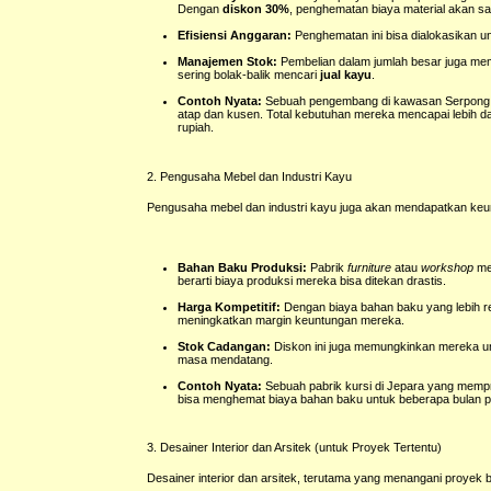
Dengan
diskon 30%
, penghematan biaya material akan san
Efisiensi Anggaran:
Penghematan ini bisa dialokasikan u
Manajemen Stok:
Pembelian dalam jumlah besar juga mem
sering bolak-balik mencari
jual kayu
.
Contoh Nyata:
Sebuah pengembang di kawasan Serpong s
atap dan kusen. Total kebutuhan mereka mencapai lebih 
rupiah.
2. Pengusaha Mebel dan Industri Kayu
Pengusaha mebel dan industri kayu juga akan mendapatkan keu
Bahan Baku Produksi:
Pabrik
furniture
atau
workshop
me
berarti biaya produksi mereka bisa ditekan drastis.
Harga Kompetitif:
Dengan biaya bahan baku yang lebih 
meningkatkan margin keuntungan mereka.
Stok Cadangan:
Diskon ini juga memungkinkan mereka un
masa mendatang.
Contoh Nyata:
Sebuah pabrik kursi di Jepara yang mempr
bisa menghemat biaya bahan baku untuk beberapa bulan prod
3. Desainer Interior dan Arsitek (untuk Proyek Tertentu)
Desainer interior dan arsitek, terutama yang menangani proye