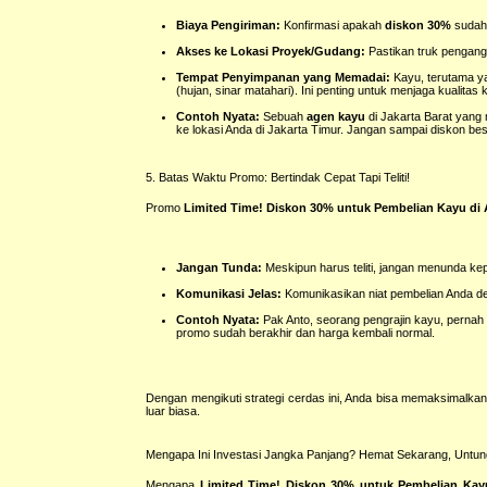
Biaya Pengiriman:
Konfirmasi apakah
diskon 30%
sudah 
Akses ke Lokasi Proyek/Gudang:
Pastikan truk pengang
Tempat Penyimpanan yang Memadai:
Kayu, terutama ya
(hujan, sinar matahari). Ini penting untuk menjaga kualita
Contoh Nyata:
Sebuah
agen kayu
di Jakarta Barat yan
ke lokasi Anda di Jakarta Timur. Jangan sampai diskon bes
5. Batas Waktu Promo: Bertindak Cepat Tapi Teliti!
Promo
Limited Time! Diskon 30% untuk Pembelian Kayu di 
Jangan Tunda:
Meskipun harus teliti, jangan menunda kep
Komunikasi Jelas:
Komunikasikan niat pembelian Anda d
Contoh Nyata:
Pak Anto, seorang pengrajin kayu, perna
promo sudah berakhir dan harga kembali normal.
Dengan mengikuti strategi cerdas ini, Anda bisa memaksimalka
luar biasa.
Mengapa Ini Investasi Jangka Panjang? Hemat Sekarang, Untu
Mengapa
Limited Time! Diskon 30% untuk Pembelian Kayu