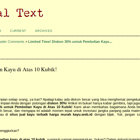
H
CURRENT
ARCHIVES
ader Comments
>
Limited Time! Diskon 30% untuk Pembelian Kayu...
n Kayu di Atas 10 Kubik!
ian setiap orang, ya kan? Apalagi kalau ada diskon besar yang bisa menghemat pengelu
 impian Anda dengan potongan
diskon 30%
! Artikel ini bukan hanya kabar gembira, tapi ju
% untuk Pembelian Kayu di Atas 10 Kubik!
Kami akan membahas bagaimana Anda bi
 besar, dan mengapa ini adalah momen tepat untuk investasi jangka panjang pada material
au di
situs jual kayu terbaik harga murah kayu.web.id
dengan bijak. Yuk, jangan sa
Menggiurkan?
lian kayu di atas 10 kubik
, sungguh sangat menggiurkan, bukan? Dalam industri konst