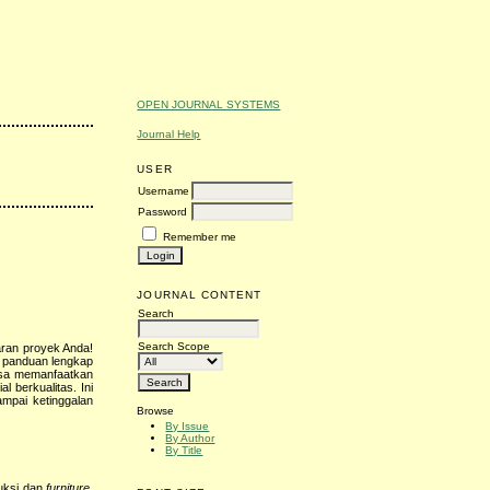
OPEN JOURNAL SYSTEMS
Journal Help
USER
Username
Password
Remember me
JOURNAL CONTENT
Search
Search Scope
aran proyek Anda!
ga panduan lengkap
sa memanfaatkan
 berkualitas. Ini
mpai ketinggalan
Browse
By Issue
By Author
By Title
ruksi dan
furniture
,