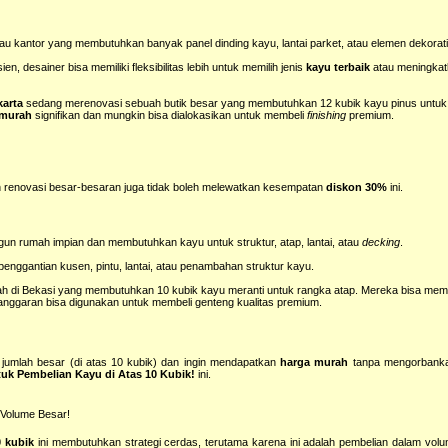
u kantor yang membutuhkan banyak panel dinding kayu, lantai parket, atau elemen dekoratif
en, desainer bisa memiliki fleksibilitas lebih untuk memilih jenis
kayu terbaik
atau meningkatk
karta
sedang merenovasi sebuah butik besar yang membutuhkan 12 kubik kayu pinus untu
 murah
signifikan dan mungkin bisa dialokasikan untuk membeli
finishing
premium.
 renovasi besar-besaran juga tidak boleh melewatkan kesempatan
diskon 30%
ini.
n rumah impian dan membutuhkan kayu untuk struktur, atap, lantai, atau
decking
.
enggantian kusen, pintu, lantai, atau penambahan struktur kayu.
 di Bekasi yang membutuhkan 10 kubik kayu meranti untuk rangka atap. Mereka bisa mem
anggaran bisa digunakan untuk membeli genteng kualitas premium.
jumlah besar (di atas 10 kubik) dan ingin mendapatkan
harga murah
tanpa mengorbankan
uk Pembelian Kayu di Atas 10 Kubik!
ini.
 Volume Besar!
0 kubik
ini membutuhkan strategi cerdas, terutama karena ini adalah pembelian dalam vol