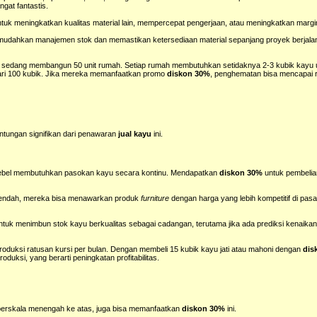
gat fantastis.
ntuk meningkatkan kualitas material lain, mempercepat pengerjaan, atau meningkatkan marg
udahkan manajemen stok dan memastikan ketersediaan material sepanjang proyek berjalan
edang membangun 50 unit rumah. Setiap rumah membutuhkan setidaknya 2-3 kubik kayu 
dari 100 kubik. Jika mereka memanfaatkan promo
diskon 30%
, penghematan bisa mencapai r
ntungan signifikan dari penawaran
jual kayu
ini.
bel membutuhkan pasokan kayu secara kontinu. Mendapatkan
diskon 30%
untuk pembelian
rendah, mereka bisa menawarkan produk
furniture
dengan harga yang lebih kompetitif di pasa
tuk menimbun stok kayu berkualitas sebagai cadangan, terutama jika ada prediksi kenaika
oduksi ratusan kursi per bulan. Dengan membeli 15 kubik kayu jati atau mahoni dengan
dis
uksi, yang berarti peningkatan profitabilitas.
k berskala menengah ke atas, juga bisa memanfaatkan
diskon 30%
ini.