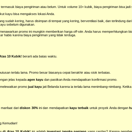
termasuk biaya pengiriman atau belum. Untuk volume 10+ kubik, biaya pengiriman bisa jadi s
kut kayu bisa mengakses lokasi Anda.
ng sudah kering, harus disimpan di tempat yang kering, berventilasi baik, dan terlindung da
s kayu sebelum digunakan.
g menawarkan promo ini mungkin memberikan harga
off-site
. Anda harus memperhitungkan bi
ar habis karena biaya pengiriman yang tidak terduga.
Atas 10 Kubik!
berarti ada batas waktu.
utusan terlalu lama. Promo besar biasanya cepat berakhir atau stok terbatas.
engan jelas kepada
agen kayu
dan pastikan Anda mendapatkan konfirmasi promo.
h melewatkan promo
jual kayu
jati Belanda karena ia terlalu lama menimbang-nimbang. Ketika 
n manfaat dari
diskon 30%
ini dan mendapatkan
kayu terbaik
untuk proyek Anda dengan
h
ng Kemudian!
 di Atas 10 Kubik!
ini adalah
investasi jangka panjang
yang cerdas? Karena penghe