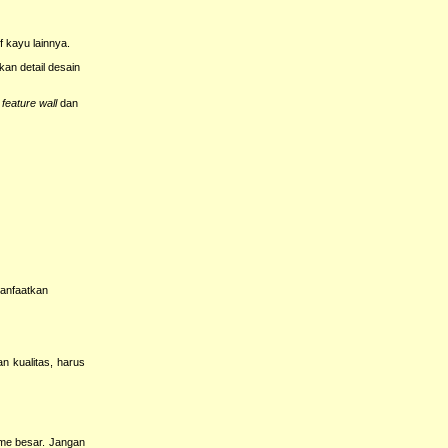
 kayu lainnya.
an detail desain
k
feature wall
dan
anfaatkan
 kualitas, harus
ume besar. Jangan