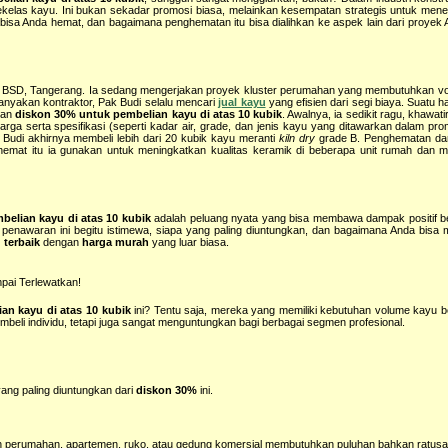
al sekelas kayu. Ini bukan sekadar promosi biasa, melainkan kesempatan strategis untuk men
sa Anda hemat, dan bagaimana penghematan itu bisa dialihkan ke aspek lain dari proyek
asan BSD, Tangerang. Ia sedang mengerjakan proyek kluster perumahan yang membutuhkan 
banyakan kontraktor, Pak Budi selalu mencari
jual kayu
yang efisien dari segi biaya. Suatu har
kan
diskon 30% untuk pembelian kayu di atas 10 kubik
. Awalnya, ia sedikit ragu, khawati
a serta spesifikasi (seperti kadar air, grade, dan jenis kayu yang ditawarkan dalam pro
udi akhirnya membeli lebih dari 20 kubik kayu meranti
kiln dry
grade B. Penghematan dari
ihemat itu ia gunakan untuk meningkatkan kualitas keramik di beberapa unit rumah dan 
elian kayu di atas 10 kubik
adalah peluang nyata yang bisa membawa dampak positif b
 penawaran ini begitu istimewa, siapa yang paling diuntungkan, dan bagaimana Anda bis
 terbaik
dengan
harga murah
yang luar biasa.
pai Terlewatkan!
an kayu di atas 10 kubik
ini? Tentu saja, mereka yang memiliki kebutuhan volume kayu 
beli individu, tetapi juga sangat menguntungkan bagi berbagai segmen profesional.
ang paling diuntungkan dari
diskon 30%
ini.
 perumahan, apartemen, ruko, atau gedung komersial membutuhkan puluhan bahkan ratusa