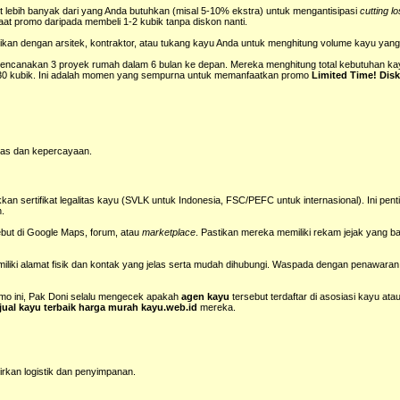
kit lebih banyak dari yang Anda butuhkan (misal 5-10% ekstra) untuk mengantisipasi
cutting l
t promo daripada membeli 1-2 kubik tanpa diskon nanti.
sikan dengan arsitek, kontraktor, atau tukang kayu Anda untuk menghitung volume kayu yang
rencanakan 3 proyek rumah dalam 6 bulan ke depan. Mereka menghitung total kebutuhan kay
 30 kubik. Ini adalah momen yang sempurna untuk memanfaatkan promo
Limited Time! Dis
tas dan kepercayaan.
an sertifikat legalitas kayu (SVLK untuk Indonesia, FSC/PEFC untuk internasional). Ini pent
n.
but di Google Maps, forum, atau
marketplace
. Pastikan mereka memiliki rekam jejak yang b
liki alamat fisik dan kontak yang jelas serta mudah dihubungi. Waspada dengan penawaran
mo ini, Pak Doni selalu mengecek apakah
agen kayu
tersebut terdaftar di asosiasi kayu ata
 jual kayu terbaik harga murah kayu.web.id
mereka.
irkan logistik dan penyimpanan.