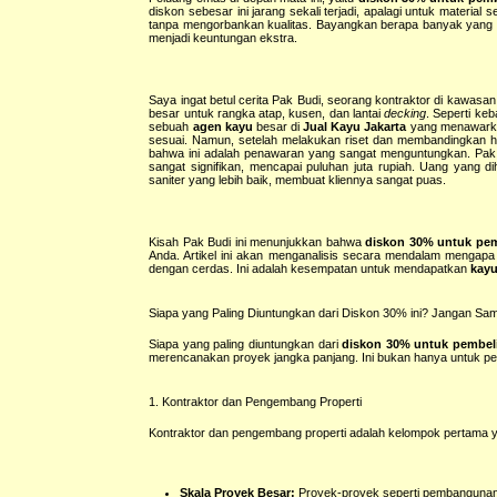
diskon sebesar ini jarang sekali terjadi, apalagi untuk materi
tanpa mengorbankan kualitas. Bayangkan berapa banyak yang bi
menjadi keuntungan ekstra.
Saya ingat betul cerita Pak Budi, seorang kontraktor di kaw
besar untuk rangka atap, kusen, dan lantai
decking
. Seperti ke
sebuah
agen kayu
besar di
Jual Kayu Jakarta
yang menawar
sesuai. Namun, setelah melakukan riset dan membandingkan harg
bahwa ini adalah penawaran yang sangat menguntungkan. Pak B
sangat signifikan, mencapai puluhan juta rupiah. Uang yang d
saniter yang lebih baik, membuat kliennya sangat puas.
Kisah Pak Budi ini menunjukkan bahwa
diskon 30% untuk pemb
Anda. Artikel ini akan menganalisis secara mendalam mengapa
dengan cerdas. Ini adalah kesempatan untuk mendapatkan
kayu
Siapa yang Paling Diuntungkan dari Diskon 30% ini? Jangan Sam
Siapa yang paling diuntungkan dari
diskon 30% untuk pembeli
merencanakan proyek jangka panjang. Ini bukan hanya untuk pem
1. Kontraktor dan Pengembang Properti
Kontraktor dan pengembang properti adalah kelompok pertama y
Skala Proyek Besar:
Proyek-proyek seperti pembangunan