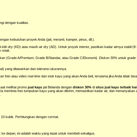
ngi dengan kualitas.
ngan kebutuhan proyek Anda (jati, meranti, kamper, pinus, dll.).
i-
kiln dry
(KD) atau masih
air dry
(AD). Untuk proyek interior, pastikan kadar airnya stabil (
 retak.
rkan (Grade A/Premium, Grade B/Standar, atau Grade C/Ekonomi). Diskon 30% untuk grade 
bal) yang ditawarkan dan toleransi ukurannya.
an foto atau video
real-time
dari stok kayu yang akan Anda beli, terutama jika Anda tidak bis
saat melihat promo
jual kayu
jati Belanda dengan
diskon 30%
di
situs jual kayu terbaik h
 Ia meminta foto tumpukan kayu yang akan dikirim, memastikan kadar air, dan menanyakan
.
s 10 kubik. Perhitungkan dengan cermat.
 ke depan, ini adalah waktu yang tepat untuk membeli sekaligus.