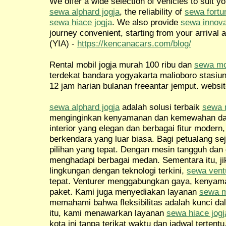
We offer a wide selection of vehicles to suit y
sewa alphard jogja
, the reliability of
sewa fortu
sewa hiace jogja
. We also provide
sewa innova
journey convenient, starting from your arrival a
(YIA) -
https://kencanacars.com/blog/
Rental mobil jogja murah 100 ribu dan
sewa mob
terdekat bandara yogyakarta malioboro stasiu
12 jam harian bulanan freeantar jemput. websit
sewa alphard jogja
adalah solusi terbaik
sewa m
menginginkan kenyamanan dan kemewahan dal
interior yang elegan dan berbagai fitur mode
berkendara yang luar biasa. Bagi petualang sej
pilihan yang tepat. Dengan mesin tangguh dan 
menghadapi berbagai medan. Sementara itu, j
lingkungan dengan teknologi terkini,
sewa ventu
tepat. Venturer menggabungkan gaya, kenyama
paket. Kami juga menyediakan layanan
sewa m
memahami bahwa fleksibilitas adalah kunci da
itu, kami menawarkan layanan
sewa hiace jogj
kota ini tanpa terikat waktu dan jadwal tertentu