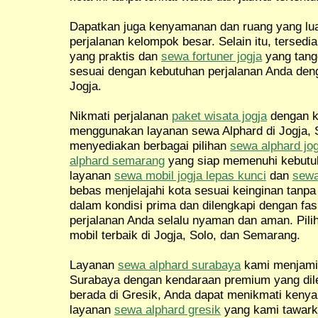
Dapatkan juga kenyamanan dan ruang yang l
perjalanan kelompok besar. Selain itu, tersedi
yang praktis dan
sewa fortuner jogja
yang tang
sesuai dengan kebutuhan perjalanan Anda de
Jogja.
Nikmati perjalanan
paket wisata jogja
dengan 
menggunakan layanan sewa Alphard di Jogja, 
menyediakan berbagai pilihan
sewa alphard jog
alphard semarang
yang siap memenuhi kebutuh
layanan
sewa mobil jogja lepas kunci
dan
sewa
bebas menjelajahi kota sesuai keinginan tanp
dalam kondisi prima dan dilengkapi dengan fas
perjalanan Anda selalu nyaman dan aman. Pil
mobil terbaik di Jogja, Solo, dan Semarang.
Layanan
sewa alphard surabaya
kami menjamin
Surabaya dengan kendaraan premium yang dileng
berada di Gresik, Anda dapat menikmati ken
layanan
sewa alphard gresik
yang kami tawark