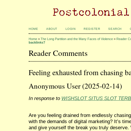
HOME
ABOUT
LOGIN
REGISTER
SEARCH
Home
>
The Long Partition and the Many Faces of Violence
>
Reader C
backlinks?
Reader Comments
Feeling exhausted from chasing b
Anonymous User (2025-02-14)
In response to
WISHSLOT SITUS SLOT TERB
Are you feeling drained from endlessly chasing
with the demands of digital marketing? It’s tim
and give yourself the break you truly deserve