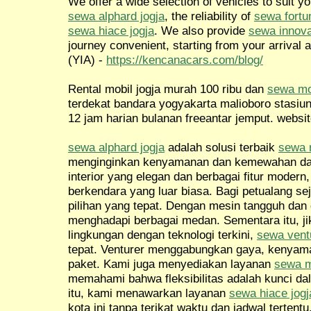
We offer a wide selection of vehicles to suit y
sewa alphard jogja
, the reliability of
sewa fortu
sewa hiace jogja
. We also provide
sewa innova
journey convenient, starting from your arrival a
(YIA) -
https://kencanacars.com/blog/
Rental mobil jogja murah 100 ribu dan
sewa mob
terdekat bandara yogyakarta malioboro stasiu
12 jam harian bulanan freeantar jemput. websit
sewa alphard jogja
adalah solusi terbaik
sewa m
menginginkan kenyamanan dan kemewahan dal
interior yang elegan dan berbagai fitur mode
berkendara yang luar biasa. Bagi petualang sej
pilihan yang tepat. Dengan mesin tangguh dan 
menghadapi berbagai medan. Sementara itu, j
lingkungan dengan teknologi terkini,
sewa ventu
tepat. Venturer menggabungkan gaya, kenyama
paket. Kami juga menyediakan layanan
sewa m
memahami bahwa fleksibilitas adalah kunci da
itu, kami menawarkan layanan
sewa hiace jogj
kota ini tanpa terikat waktu dan jadwal tertentu