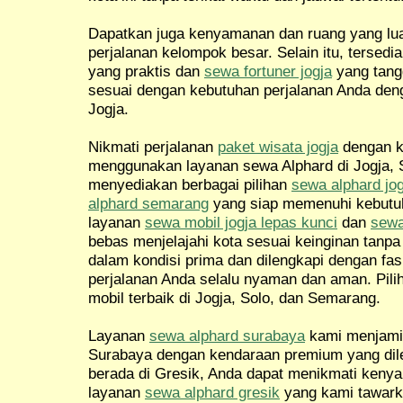
Dapatkan juga kenyamanan dan ruang yang l
perjalanan kelompok besar. Selain itu, tersedi
yang praktis dan
sewa fortuner jogja
yang tang
sesuai dengan kebutuhan perjalanan Anda de
Jogja.
Nikmati perjalanan
paket wisata jogja
dengan 
menggunakan layanan sewa Alphard di Jogja, 
menyediakan berbagai pilihan
sewa alphard jog
alphard semarang
yang siap memenuhi kebutuh
layanan
sewa mobil jogja lepas kunci
dan
sewa
bebas menjelajahi kota sesuai keinginan tanp
dalam kondisi prima dan dilengkapi dengan fas
perjalanan Anda selalu nyaman dan aman. Pil
mobil terbaik di Jogja, Solo, dan Semarang.
Layanan
sewa alphard surabaya
kami menjamin
Surabaya dengan kendaraan premium yang dileng
berada di Gresik, Anda dapat menikmati ken
layanan
sewa alphard gresik
yang kami tawark