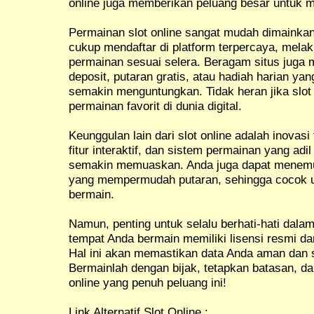
online juga memberikan peluang besar untuk 
Permainan slot online sangat mudah dimainka
cukup mendaftar di platform terpercaya, melak
permainan sesuai selera. Beragam situs juga
deposit, putaran gratis, atau hadiah harian 
semakin menguntungkan. Tidak heran jika slot 
permainan favorit di dunia digital.
Keunggulan lain dari slot online adalah inovasi 
fitur interaktif, dan sistem permainan yang a
semakin memuaskan. Anda juga dapat menem
yang mempermudah putaran, sehingga cocok u
bermain.
Namun, penting untuk selalu berhati-hati dalam
tempat Anda bermain memiliki lisensi resmi dan
Hal ini akan memastikan data Anda aman dan se
Bermainlah dengan bijak, tetapkan batasan, dan
online yang penuh peluang ini!
Link Alternatif Slot Online :