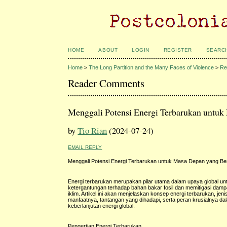
HOME
ABOUT
LOGIN
REGISTER
SEARC
Home
>
The Long Partition and the Many Faces of Violence
>
Re
Reader Comments
Menggali Potensi Energi Terbarukan untuk
by
Tio Rian
(2024-07-24)
EMAIL REPLY
Menggali Potensi Energi Terbarukan untuk Masa Depan yang Be
Energi terbarukan merupakan pilar utama dalam upaya global u
ketergantungan terhadap bahan bakar fosil dan memitigasi dam
iklim. Artikel ini akan menjelaskan konsep energi terbarukan, jeni
manfaatnya, tantangan yang dihadapi, serta peran krusialnya 
keberlanjutan energi global.
Pengertian Energi Terbarukan