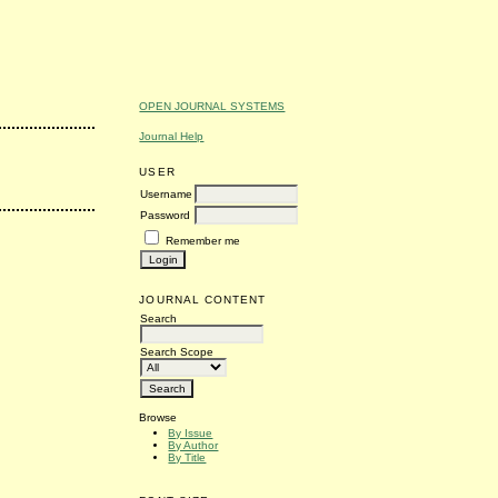
OPEN JOURNAL SYSTEMS
Journal Help
USER
Username
Password
Remember me
JOURNAL CONTENT
Search
Search Scope
Browse
By Issue
By Author
By Title