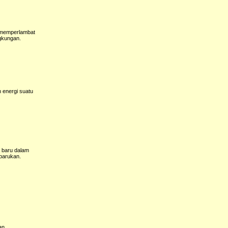
 memperlambat
ngkungan.
 energi suatu
.
a baru dalam
rbarukan.
an