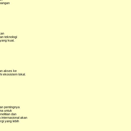
mbangan
kan
an teknologi
 yang kuat.
kan akses ke
 ekosistem lokal.
an pentingnya
ama untuk
nelitian dan
internasional akan
gi yang lebih