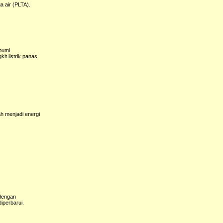
a air (PLTA).
 bumi
it listrik panas
ah menjadi energi
 dengan
iperbarui.