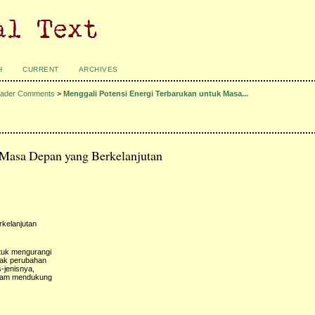
H
CURRENT
ARCHIVES
ader Comments
>
Menggali Potensi Energi Terbarukan untuk Masa...
 Masa Depan yang Berkelanjutan
rkelanjutan
ntuk mengurangi
pak perubahan
s-jenisnya,
dalam mendukung