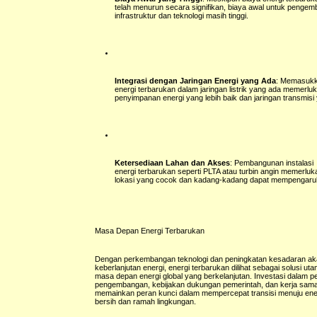
telah menurun secara signifikan, biaya awal untuk penge
infrastruktur dan teknologi masih tinggi.
Integrasi dengan Jaringan Energi yang Ada
: Memasuk
energi terbarukan dalam jaringan listrik yang ada memerluk
penyimpanan energi yang lebih baik dan jaringan transmisi
Ketersediaan Lahan dan Akses
: Pembangunan instalasi
energi terbarukan seperti PLTA atau turbin angin memerlu
lokasi yang cocok dan kadang-kadang dapat mempengaruhi
Masa Depan Energi Terbarukan
Dengan perkembangan teknologi dan peningkatan kesadaran ak
keberlanjutan energi, energi terbarukan dilihat sebagai solusi ut
masa depan energi global yang berkelanjutan. Investasi dalam pe
pengembangan, kebijakan dukungan pemerintah, dan kerja sama 
memainkan peran kunci dalam mempercepat transisi menuju ener
bersih dan ramah lingkungan.