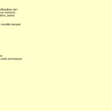
dihasilkan dari
erus-menerus.
hidro), panas
n memiliki dampak
el
tau untuk pemanasan