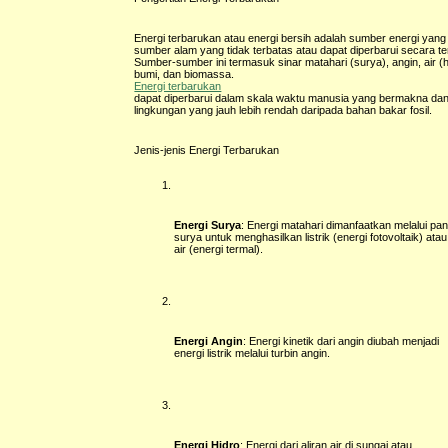
Energi terbarukan atau energi bersih adalah sumber energi yang 
sumber alam yang tidak terbatas atau dapat diperbarui secara t
Sumber-sumber ini termasuk sinar matahari (surya), angin, air (
bumi, dan biomassa.
Energi terbarukan
dapat diperbarui dalam skala waktu manusia yang bermakna da
lingkungan yang jauh lebih rendah daripada bahan bakar fosil.
Jenis-jenis Energi Terbarukan
Energi Surya
: Energi matahari dimanfaatkan melalui pan
surya untuk menghasilkan listrik (energi fotovoltaik) a
air (energi termal).
Energi Angin
: Energi kinetik dari angin diubah menjadi
energi listrik melalui turbin angin.
Energi Hidro
: Energi dari aliran air di sungai atau