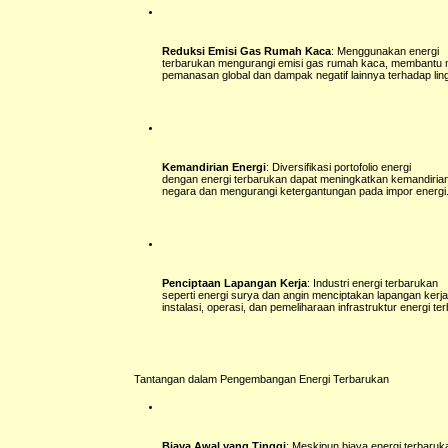
Reduksi Emisi Gas Rumah Kaca
: Menggunakan energi
terbarukan mengurangi emisi gas rumah kaca, membantu
pemanasan global dan dampak negatif lainnya terhadap li
Kemandirian Energi
: Diversifikasi portofolio energi
dengan energi terbarukan dapat meningkatkan kemandirian
negara dan mengurangi ketergantungan pada impor energi
Penciptaan Lapangan Kerja
: Industri energi terbarukan
seperti energi surya dan angin menciptakan lapangan kerj
instalasi, operasi, dan pemeliharaan infrastruktur energi te
Tantangan dalam Pengembangan Energi Terbarukan
Biaya Awal yang Tinggi
: Meskipun biaya energi terbaruk