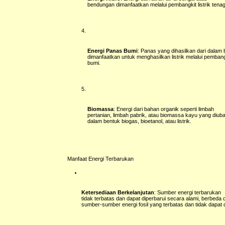
bendungan dimanfaatkan melalui pembangkit listrik tenag
Energi Panas Bumi
: Panas yang dihasilkan dari dalam
dimanfaatkan untuk menghasilkan listrik melalui pembangk
bumi.
Biomassa
: Energi dari bahan organik seperti limbah
pertanian, limbah pabrik, atau biomassa kayu yang diub
dalam bentuk biogas, bioetanol, atau listrik.
Manfaat Energi Terbarukan
Ketersediaan Berkelanjutan
: Sumber energi terbarukan
tidak terbatas dan dapat diperbarui secara alami, berbeda
sumber-sumber energi fosil yang terbatas dan tidak dapat d