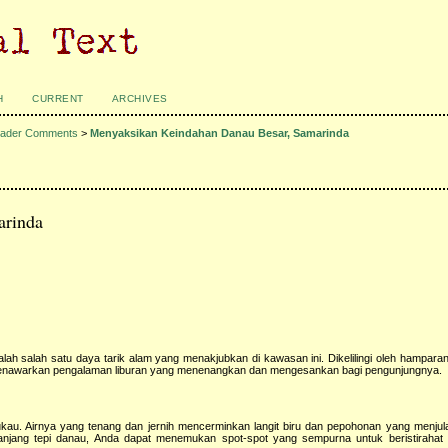
H
CURRENT
ARCHIVES
ader Comments
>
Menyaksikan Keindahan Danau Besar, Samarinda
arinda
lah salah satu daya tarik alam yang menakjubkan di kawasan ini. Dikelilingi oleh hamparan
enawarkan pengalaman liburan yang menenangkan dan mengesankan bagi pengunjungnya.
. Airnya yang tenang dan jernih mencerminkan langit biru dan pepohonan yang menjulan
ang tepi danau, Anda dapat menemukan spot-spot yang sempurna untuk beristirahat 