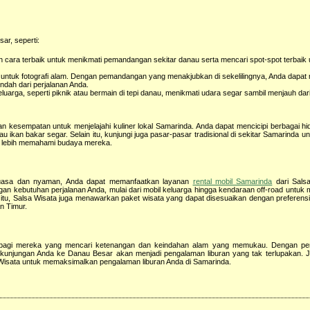
ar, seperti:
 cara terbaik untuk menikmati pemandangan sekitar danau serta mencari spot-spot terbaik
untuk fotografi alam. Dengan pemandangan yang menakjubkan di sekelilingnya, Anda dapa
dah dari perjalanan Anda.
luarga, seperti piknik atau bermain di tepi danau, menikmati udara segar sambil menjauh dar
 kesempatan untuk menjelajahi kuliner lokal Samarinda. Anda dapat mencicipi berbagai hid
au ikan bakar segar. Selain itu, kunjungi juga pasar-pasar tradisional di sekitar Samarinda u
uk lebih memahami budaya mereka.
leluasa dan nyaman, Anda dapat memanfaatkan layanan
rental mobil Samarinda
dari Sals
an kebutuhan perjalanan Anda, mulai dari mobil keluarga hingga kendaraan off-road untuk m
n itu, Salsa Wisata juga menawarkan paket wisata yang dapat disesuaikan dengan preferen
n Timur.
al bagi mereka yang mencari ketenangan dan keindahan alam yang memukau. Dengan 
 kunjungan Anda ke Danau Besar akan menjadi pengalaman liburan yang tak terlupakan. 
a Wisata untuk memaksimalkan pengalaman liburan Anda di Samarinda.