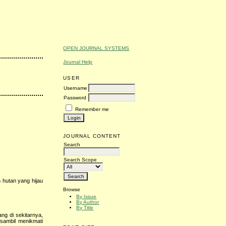
OPEN JOURNAL SYSTEMS
Journal Help
USER
Username
Password
Remember me
JOURNAL CONTENT
Search
Search Scope
 hutan yang hijau
Browse
By Issue
By Author
By Title
g di sekitarnya,
sambil menikmati