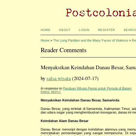
HOME
ABOUT
LOGIN
REGISTER
SEARC
Home
>
The Long Partition and the Many Faces of Violence
>
Re
Reader Comments
Menyaksikan Keindahan Danau Besar, Sam
by
salsa wisata
(2024-07-17)
In response to
Panduan Wisata Pantai untuk Pemula di Batam
EMAIL REPLY
Menyaksikan Keindahan Danau Besar, Samarinda
Danau Besar, yang terletak di Samarinda, Kalimantan Timur, ada
dan udara segar yang menghembuskan kesegaran, danau ini m
Keindahan Alam Danau Besar
Danau Besar menonjol dengan keindahan alamnya yang memukau
menciptakan pemandangan yang sangat mempesona. Di sepanj