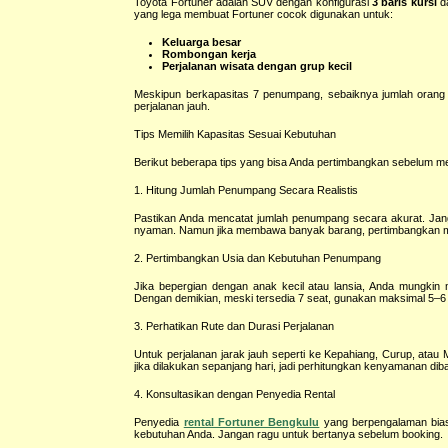
Toyota Fortuner adalah SUV dengan konfigurasi
3 baris kursi
da
yang lega membuat Fortuner cocok digunakan untuk:
Keluarga besar
Rombongan kerja
Perjalanan wisata dengan grup kecil
Meskipun berkapasitas 7 penumpang, sebaiknya jumlah oran
perjalanan jauh.
Tips Memilih Kapasitas Sesuai Kebutuhan
Berikut beberapa tips yang bisa Anda pertimbangkan sebelu
1. Hitung Jumlah Penumpang Secara Realistis
Pastikan Anda mencatat jumlah penumpang secara akurat. Ja
nyaman. Namun jika membawa banyak barang, pertimbangkan m
2. Pertimbangkan Usia dan Kebutuhan Penumpang
Jika bepergian dengan anak kecil atau lansia, Anda mungkin
Dengan demikian, meski tersedia 7 seat, gunakan maksimal 5–6
3. Perhatikan Rute dan Durasi Perjalanan
Untuk perjalanan jarak jauh seperti ke Kepahiang, Curup, atau
jika dilakukan sepanjang hari, jadi perhitungkan kenyamanan di
4. Konsultasikan dengan Penyedia Rental
Penyedia
rental Fortuner Bengkulu
yang berpengalaman bias
kebutuhan Anda. Jangan ragu untuk bertanya sebelum booking.