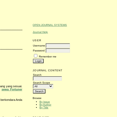
OPEN JOURNAL SYSTEMS
Journal Help
USER
Username
Password
Remember me
JOURNAL CONTENT
Search
Search Scope
ang yang sesuai.
an
sewa Fortuner
Browse
 berkendara Anda
By Issue
By Author
By Title