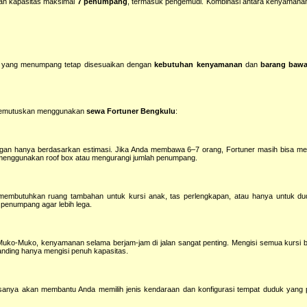
n kapasitas maksimal
7 penumpang
, termasuk pengemudi. Kombinasi antara kenyamanan
g yang menumpang tetap disesuaikan dengan
kebutuhan kenyamanan
dan
barang baw
m memutuskan menggunakan
sewa Fortuner Bengkulu
:
ngan hanya berdasarkan estimasi. Jika Anda membawa 6–7 orang, Fortuner masih bisa 
enggunakan roof box atau mengurangi jumlah penumpang.
 membutuhkan ruang tambahan untuk kursi anak, tas perlengkapan, atau hanya untuk dudu
 penumpang agar lebih lega.
 Muko-Muko, kenyamanan selama berjam-jam di jalan sangat penting. Mengisi semua kursi b
banding hanya mengisi penuh kapasitas.
anya akan membantu Anda memilih jenis kendaraan dan konfigurasi tempat duduk yang p