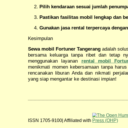
Pilih kendaraan sesuai jumlah penump
Pastikan fasilitas mobil lengkap dan b
Gunakan jasa rental terpercaya dengan 
Kesimpulan
Sewa mobil Fortuner Tangerang
adalah solus
bersama keluarga tanpa ribet dan tetap n
menggunakan layanan
rental mobil Fortu
menikmati momen kebersamaan tanpa harus k
rencanakan liburan Anda dan nikmati perjal
yang siap mengantar ke destinasi impian!
ISSN 1705-9100| Affiliated with