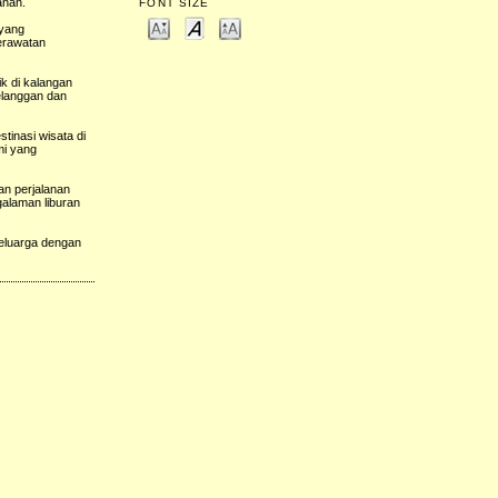
anan.
FONT SIZE
 yang
erawatan
k di kalangan
elanggan dan
inasi wisata di
mi yang
an perjalanan
galaman liburan
keluarga dengan