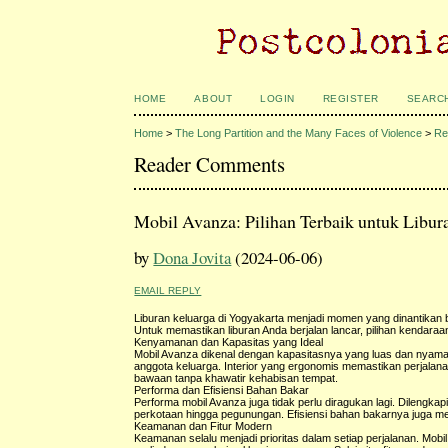
HOME
ABOUT
LOGIN
REGISTER
SEARC
Home
>
The Long Partition and the Many Faces of Violence
>
Re
Reader Comments
Mobil Avanza: Pilihan Terbaik untuk Libur
by
Dona Jovita
(2024-06-06)
EMAIL REPLY
Liburan keluarga di Yogyakarta menjadi momen yang dinantikan 
Untuk memastikan liburan Anda berjalan lancar, pilihan kendaraan
Kenyamanan dan Kapasitas yang Ideal
Mobil Avanza dikenal dengan kapasitasnya yang luas dan nyama
anggota keluarga. Interior yang ergonomis memastikan perjala
bawaan tanpa khawatir kehabisan tempat.
Performa dan Efisiensi Bahan Bakar
Performa mobil Avanza juga tidak perlu diragukan lagi. Dilengka
perkotaan hingga pegunungan. Efisiensi bahan bakarnya juga men
Keamanan dan Fitur Modern
Keamanan selalu menjadi prioritas dalam setiap perjalanan. Mob